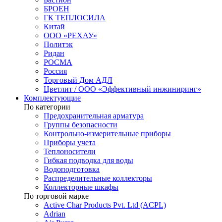
БРОЕН
ГК ТЕПЛОСИЛА
Китай
ООО «РЕХАУ»
Политэк
Ридан
РОСМА
Россия
Торговый Дом АДЛ
Цветлит / ООО «Эффективный инжиниринг»
Комплектующие
По категории
Предохранительная арматура
Группы безопасности
Контрольно-измерительные приборы
Приборы учета
Теплоносители
Гибкая подводка для воды
Водоподготовка
Распределительные коллекторы
Коллекторные шкафы
По торговой марке
Active Char Products Pvt. Ltd (ACPL)
Adrian