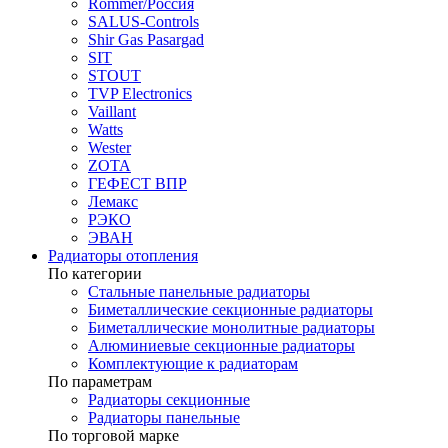
Rommer/Россия
SALUS-Controls
Shir Gas Pasargad
SIT
STOUT
TVP Electronics
Vaillant
Watts
Wester
ZOTA
ГЕФЕСТ ВПР
Лемакс
РЭКО
ЭВАН
Радиаторы отопления
По категории
Стальные панельные радиаторы
Биметаллические секционные радиаторы
Биметаллические монолитные радиаторы
Алюминиевые секционные радиаторы
Комплектующие к радиаторам
По параметрам
Радиаторы секционные
Радиаторы панельные
По торговой марке