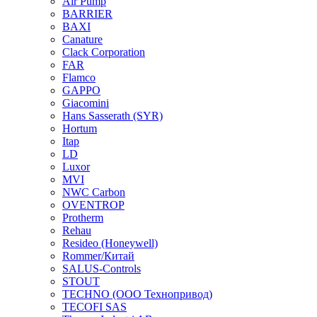
Air Pump
BARRIER
BAXI
Canature
Clack Corporation
FAR
Flamco
GAPPO
Giacomini
Hans Sasserath (SYR)
Hortum
Itap
LD
Luxor
MVI
NWC Carbon
OVENTROP
Protherm
Rehau
Resideo (Honeywell)
Rommer/Китай
SALUS-Controls
STOUT
TECHNO (ООО Технопривод)
TECOFI SAS