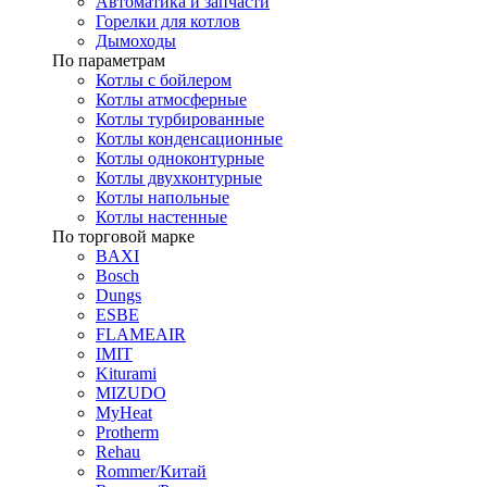
Автоматика и запчасти
Горелки для котлов
Дымоходы
По параметрам
Котлы с бойлером
Котлы атмосферные
Котлы турбированные
Котлы конденсационные
Котлы одноконтурные
Котлы двухконтурные
Котлы напольные
Котлы настенные
По торговой марке
BAXI
Bosch
Dungs
ESBE
FLAMEAIR
IMIT
Kiturami
MIZUDO
MyHeat
Protherm
Rehau
Rommer/Китай