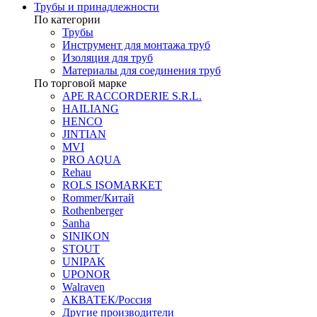
Трубы и принадлежности
По категории
Трубы
Инструмент для монтажа труб
Изоляция для труб
Материалы для соединения труб
По торговой марке
APE RACCORDERIE S.R.L.
HAILIANG
HENCO
JINTIAN
MVI
PRO AQUA
Rehau
ROLS ISOMARKET
Rommer/Китай
Rothenberger
Sanha
SINIKON
STOUT
UNIPAK
UPONOR
Walraven
АКВАТЕК/Россия
Другие производители