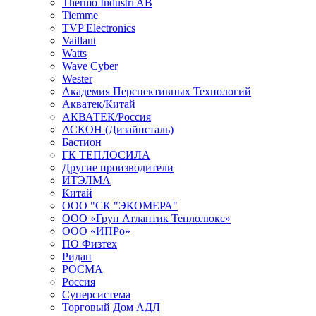
Thermo Industri AB
Tiemme
TVP Electronics
Vaillant
Watts
Wave Cyber
Wester
Академия Перспективных Технологий
Акватек/Китай
АКВАТЕК/Россия
АСКОН (Дизайнсталь)
Бастион
ГК ТЕПЛОСИЛА
Другие производители
ИТЭЛМА
Китай
ООО "СК "ЭКОМЕРА"
ООО «Груп Атлантик Теплолюкс»
ООО «ИПРо»
ПО Физтех
Ридан
РОСМА
Россия
Суперсистема
Торговый Дом АДЛ