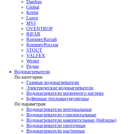
Danfoss
Global
Kermi
Luxor
MVI
OVENTROP
RIFAR​
Rommer/Китай
Rommer/Россия
STOUT
VALFEX
Wester
Ридан
Водонагреватели
По категории
Газовые водонагреватели
Электрические водонагреватели
Водонагреватели косвенного нагрева
Буферные теплоаккумуляторы
По параметрам
Водонагреватели вертикальные
Водонагреватели горизонтальные
Водонагреватели накопительные (бойлеры)
Водонагреватели проточные
Водонагреватели настенные