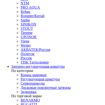
NTM
PRO AQUA
Rehau
Rommer/Китай
Sanha
SINIKON
STOUT
Tiemme
UPONOR
Viega
Wester
АКВАТЕК/Россия
Политэк
Россия
ТПК Татполимер
Запорно-регулирующая арматура
По категории
Краны шаровые
Регулирующая арматура
Сервоприводы
Дисковые поворотные затворы
Задвижки
По торговой марке
BENARMO
BUGATTI