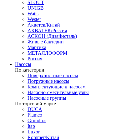
STOUT
UNIGB
Watts
Wester
Акватек/Китай
АКВАТЕК/Россия
АСКОН (Дизайнсталь)
Живые бактерии
Мартика
МЕТАЛЛОФОРМ
Россия
Насосы
По категории
Поверхностные насосы
Погружные насосы
Комплектующие к насосам
Насосно-смесительные узлы
Насосные группы
По торговой марке
DUCA
Flamco
Grundfos
Itap
Luxor
Rommer/Китай