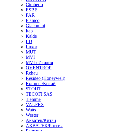
Cimberio
ESBE
FAR
Flamco
Giacomini
Itap
Kalde
LD
Luxor
MUT
MVI
MVI / Италия
OVENTROP
Rehau
Resideo (Honeywell)
Rommer/Китай
STOUT
TECOFI SAS
Tiemme
VALFEX
Watts
Wester
Акватек/Китай
АКВАТЕК/Россия
Бастион