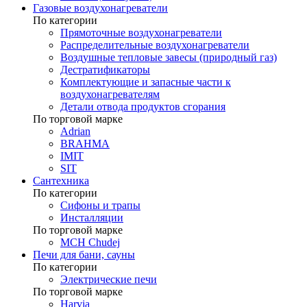
Газовые воздухонагреватели
По категории
Прямоточные воздухонагреватели
Распределительные воздухонагреватели
Воздушные тепловые завесы (природный газ)
Дестратификаторы
Комплектующие и запасные части к
воздухонагревателям
Детали отвода продуктов сгорания
По торговой марке
Adrian
BRAHMA
IMIT
SIT
Сантехника
По категории
Сифоны и трапы
Инсталляции
По торговой марке
MCH Chudej
Печи для бани, сауны
По категории
Электрические печи
По торговой марке
Harvia