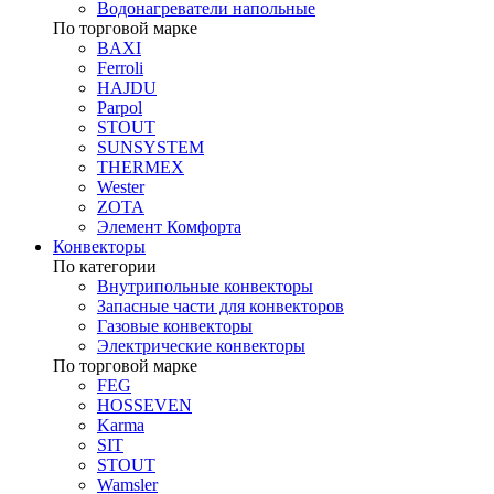
Водонагреватели напольные
По торговой марке
BAXI
Ferroli
HAJDU
Parpol
STOUT
SUNSYSTEM
THERMEX
Wester
ZOTA
Элемент Комфорта
Конвекторы
По категории
Внутрипольные конвекторы
Запасные части для конвекторов
Газовые конвекторы
Электрические конвекторы
По торговой марке
FEG
HOSSEVEN
Karma
SIT
STOUT
Wamsler