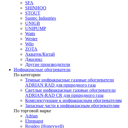
SFA
SHINHOO
STOUT
Suntec Industries
UNIGB
UNIPUMP
Watts
Wester
Wilo
ZOTA
Акватек/Китай
Джилекс
Другие производители
Инфракрасные обогреватели
По категории
Темные инфракрасные газовые обогреватели
ADRIAN RAD для природного газа
Светлые инфракрасные газовые обогреватели
ADRIAN-RAD CR для природного газа
Комплектующие к инфракрасным обогревателям
Запасные части к инфракрасным обогревателям
По торговой марке
Adrian
Ebmpapst
Resideo (Honeywell)