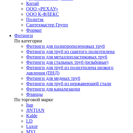
Китай
ООО «РЕХАУ»
ООО К-ФЛЕКС
Политэк
Сантехмастер Групп
Формат
Фитинги
По категории
Фитинги для полипропиленовых труб
Фитинги для труб из сшитого полиэтилена
Фитинги для металлопластиковых труб
Фитинги для стальных труб (резьбовые)
Фитинги для труб из полиэтилена низкого
давления (ПНД)
Фитинги для медных труб
Фитинги для труб из нержавеющей стали
Фитинги для канализации
Фланцы
По торговой марке
Itap
JINTIAN
Kalde
LD
Luxor
MVI