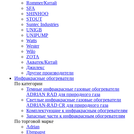
Rommer/Китай
SFA
SHINHOO
STOUT
Suntec Industries
UNIGB
UNIPUMP
Watts
Wester
Wilo
ZOTA
Акватек/Китай
Джилекс
Другие производители
Инфракрасные обогреватели
По категории
Темные инфракрасные газовые обогреватели
ADRIAN RAD для природного газа
Светлые инфракрасные газовые обогреватели
ADRIAN-RAD CR для природного газа
Комплектующие к инфракрасным обогревателям
Запасные части к инфракрасным обогревателям
По торговой марке
Adrian
Ebmpapst