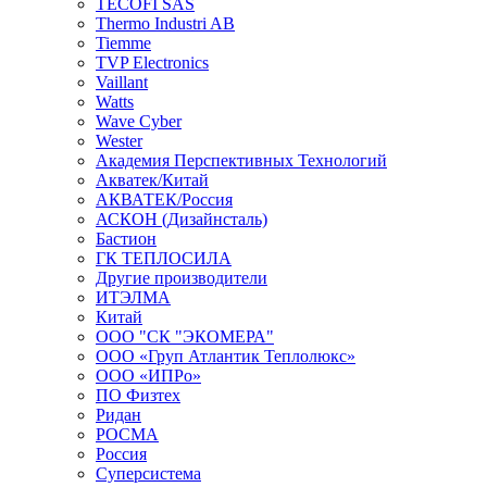
TECOFI SAS
Thermo Industri AB
Tiemme
TVP Electronics
Vaillant
Watts
Wave Cyber
Wester
Академия Перспективных Технологий
Акватек/Китай
АКВАТЕК/Россия
АСКОН (Дизайнсталь)
Бастион
ГК ТЕПЛОСИЛА
Другие производители
ИТЭЛМА
Китай
ООО "СК "ЭКОМЕРА"
ООО «Груп Атлантик Теплолюкс»
ООО «ИПРо»
ПО Физтех
Ридан
РОСМА
Россия
Суперсистема