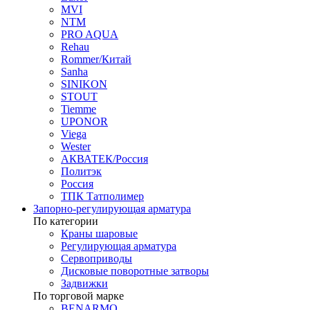
MVI
NTM
PRO AQUA
Rehau
Rommer/Китай
Sanha
SINIKON
STOUT
Tiemme
UPONOR
Viega
Wester
АКВАТЕК/Россия
Политэк
Россия
ТПК Татполимер
Запорно-регулирующая арматура
По категории
Краны шаровые
Регулирующая арматура
Сервоприводы
Дисковые поворотные затворы
Задвижки
По торговой марке
BENARMO