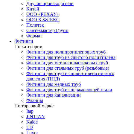
Другие производители
Китай
ООО «РЕХАУ»
ООО К-ФЛЕКС
Политэк
Сантехмастер Групп
Формат
Фитинги
По категории
Фитинги для полипропиленовых труб
Фитинги для труб из сшитого полиэтилена
Фитинги для металлопластиковых труб
Фитинги для стальных труб (резьбовые)
Фитинги для труб из полиэтилена низкого
давления (ПНД)
Фитинги для медных труб
Фитинги для труб из нержавеющей стали
Фитинги для канализации
Фланцы
По торговой марке
Itap
JINTIAN
Kalde
LD
Luxor