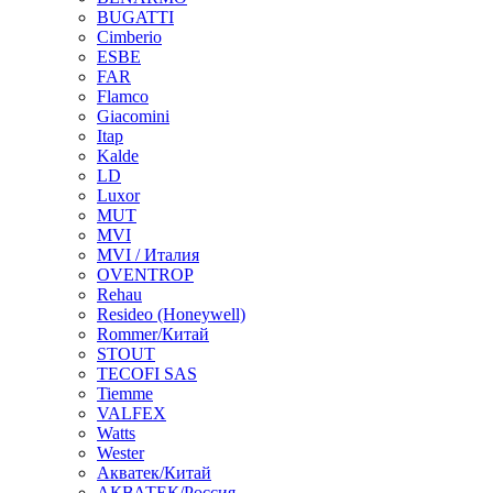
BUGATTI
Cimberio
ESBE
FAR
Flamco
Giacomini
Itap
Kalde
LD
Luxor
MUT
MVI
MVI / Италия
OVENTROP
Rehau
Resideo (Honeywell)
Rommer/Китай
STOUT
TECOFI SAS
Tiemme
VALFEX
Watts
Wester
Акватек/Китай
АКВАТЕК/Россия