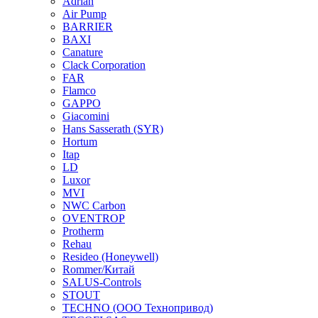
Adrian
Air Pump
BARRIER
BAXI
Canature
Clack Corporation
FAR
Flamco
GAPPO
Giacomini
Hans Sasserath (SYR)
Hortum
Itap
LD
Luxor
MVI
NWC Carbon
OVENTROP
Protherm
Rehau
Resideo (Honeywell)
Rommer/Китай
SALUS-Controls
STOUT
TECHNO (ООО Технопривод)