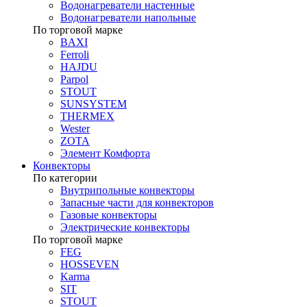
Водонагреватели настенные
Водонагреватели напольные
По торговой марке
BAXI
Ferroli
HAJDU
Parpol
STOUT
SUNSYSTEM
THERMEX
Wester
ZOTA
Элемент Комфорта
Конвекторы
По категории
Внутрипольные конвекторы
Запасные части для конвекторов
Газовые конвекторы
Электрические конвекторы
По торговой марке
FEG
HOSSEVEN
Karma
SIT
STOUT