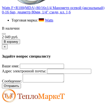
Watts F+R100(MDA) 80/16х1/4 Манометр осевой (аксиальный)
0-16 бар, диаметр 80мм, 1/4" сзади, кл. 1,6
Торговая марка:
Watts
В наличии
2 049 руб.
В корзину
×
Задайте вопрос специалисту
Ваше имя:
Адрес электронной почты:
Сообщение:
Отправить