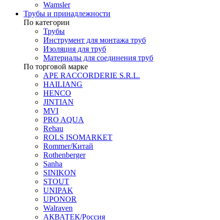
Wamsler
Трубы и принадлежности
По категории
Трубы
Инструмент для монтажа труб
Изоляция для труб
Материалы для соединения труб
По торговой марке
APE RACCORDERIE S.R.L.
HAILIANG
HENCO
JINTIAN
MVI
PRO AQUA
Rehau
ROLS ISOMARKET
Rommer/Китай
Rothenberger
Sanha
SINIKON
STOUT
UNIPAK
UPONOR
Walraven
АКВАТЕК/Россия