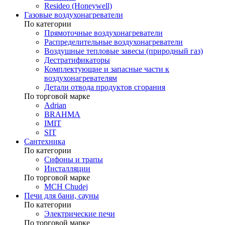
Resideo (Honeywell)
Газовые воздухонагреватели
По категории
Прямоточные воздухонагреватели
Распределительные воздухонагреватели
Воздушные тепловые завесы (природный газ)
Дестратификаторы
Комплектующие и запасные части к
воздухонагревателям
Детали отвода продуктов сгорания
По торговой марке
Adrian
BRAHMA
IMIT
SIT
Сантехника
По категории
Сифоны и трапы
Инсталляции
По торговой марке
MCH Chudej
Печи для бани, сауны
По категории
Электрические печи
По торговой марке