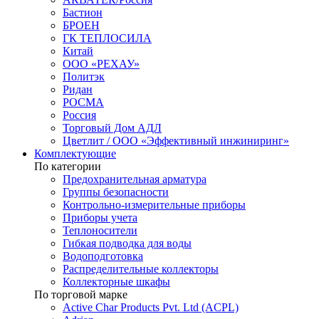
Бастион
БРОЕН
ГК ТЕПЛОСИЛА
Китай
ООО «РЕХАУ»
Политэк
Ридан
РОСМА
Россия
Торговый Дом АДЛ
Цветлит / ООО «Эффективный инжиниринг»
Комплектующие
По категории
Предохранительная арматура
Группы безопасности
Контрольно-измерительные приборы
Приборы учета
Теплоносители
Гибкая подводка для воды
Водоподготовка
Распределительные коллекторы
Коллекторные шкафы
По торговой марке
Active Char Products Pvt. Ltd (ACPL)