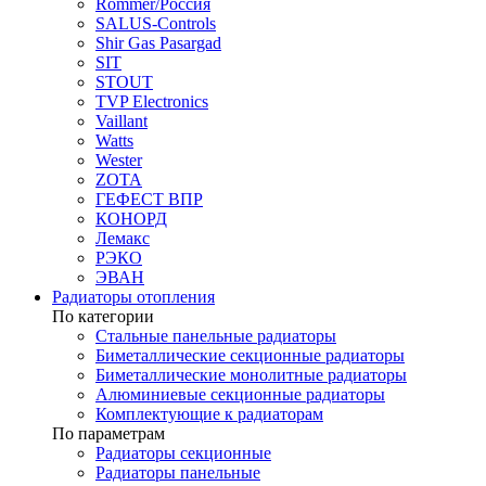
Rommer/Россия
SALUS-Controls
Shir Gas Pasargad
SIT
STOUT
TVP Electronics
Vaillant
Watts
Wester
ZOTA
ГЕФЕСТ ВПР
КОНОРД
Лемакс
РЭКО
ЭВАН
Радиаторы отопления
По категории
Стальные панельные радиаторы
Биметаллические секционные радиаторы
Биметаллические монолитные радиаторы
Алюминиевые секционные радиаторы
Комплектующие к радиаторам
По параметрам
Радиаторы секционные
Радиаторы панельные