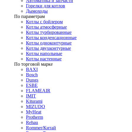
Автоматика и запчасти
Горелки для котлов
Дымоходы
По параметрам
Котлы с бойлером
Котлы атмосферные
Котлы турбированные
Котлы конденсационные
Котлы одноконтурные
Котлы двухконтурные
Котлы напольные
Котлы настенные
По торговой марке
BAXI
Bosch
Dungs
ESBE
FLAMEAIR
IMIT
Kiturami
MIZUDO
MyHeat
Protherm
Rehau
Rommer/Китай