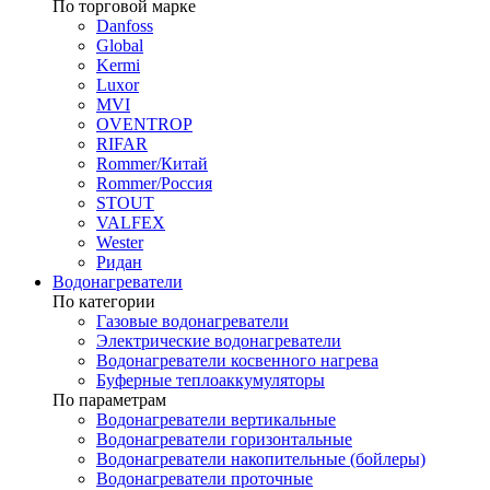
По торговой марке
Danfoss
Global
Kermi
Luxor
MVI
OVENTROP
RIFAR​
Rommer/Китай
Rommer/Россия
STOUT
VALFEX
Wester
Ридан
Водонагреватели
По категории
Газовые водонагреватели
Электрические водонагреватели
Водонагреватели косвенного нагрева
Буферные теплоаккумуляторы
По параметрам
Водонагреватели вертикальные
Водонагреватели горизонтальные
Водонагреватели накопительные (бойлеры)
Водонагреватели проточные