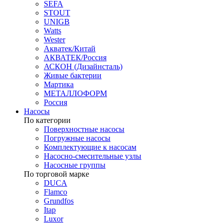
SEFA
STOUT
UNIGB
Watts
Wester
Акватек/Китай
АКВАТЕК/Россия
АСКОН (Дизайнсталь)
Живые бактерии
Мартика
МЕТАЛЛОФОРМ
Россия
Насосы
По категории
Поверхностные насосы
Погружные насосы
Комплектующие к насосам
Насосно-смесительные узлы
Насосные группы
По торговой марке
DUCA
Flamco
Grundfos
Itap
Luxor