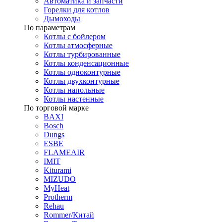
Автоматика и запчасти
Горелки для котлов
Дымоходы
По параметрам
Котлы с бойлером
Котлы атмосферные
Котлы турбированные
Котлы конденсационные
Котлы одноконтурные
Котлы двухконтурные
Котлы напольные
Котлы настенные
По торговой марке
BAXI
Bosch
Dungs
ESBE
FLAMEAIR
IMIT
Kiturami
MIZUDO
MyHeat
Protherm
Rehau
Rommer/Китай