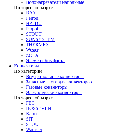
Водонагреватели напольные
По торговой марке
BAXI
Ferroli
HAJDU
Parpol
STOUT
SUNSYSTEM
THERMEX
Wester
ZOTA
Элемент Комфорта
Конвекторы
По категории
Внутрипольные конвекторы
Запасные части для конвекторов
Газовые конвекторы
Электрические конвекторы
По торговой марке
FEG
HOSSEVEN
Karma
SIT
STOUT
Wamsler