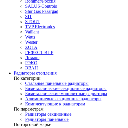
Rommer/Россия
SALUS-Controls
Shir Gas Pasargad
SIT
STOUT
TVP Electronics
Vaillant
Watts
Wester
ZOTA
ГЕФЕСТ ВПР
Лемакс
РЭКО
ЭВАН
Радиаторы отопления
По категории
Стальные панельные радиаторы
Биметаллические секционные радиаторы
Биметаллические монолитные радиаторы
Алюминиевые секционные радиаторы
Комплектующие к радиаторам
По параметрам
Радиаторы секционные
Радиаторы панельные
По торговой марке