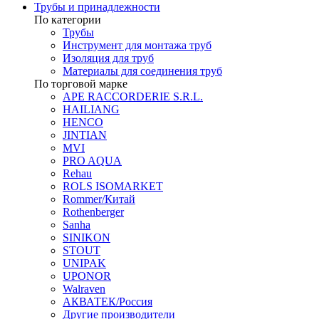
Трубы и принадлежности
По категории
Трубы
Инструмент для монтажа труб
Изоляция для труб
Материалы для соединения труб
По торговой марке
APE RACCORDERIE S.R.L.
HAILIANG
HENCO
JINTIAN
MVI
PRO AQUA
Rehau
ROLS ISOMARKET
Rommer/Китай
Rothenberger
Sanha
SINIKON
STOUT
UNIPAK
UPONOR
Walraven
АКВАТЕК/Россия
Другие производители