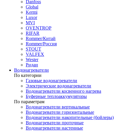
Danfoss
Global
Kermi
Luxor
MVI
OVENTROP
RIFAR​
Rommer/Китай
Rommer/Россия
STOUT
VALFEX
Wester
Ридан
Водонагреватели
По категории
Газовые водонагреватели
Электрические водонагреватели
Водонагреватели косвенного нагрева
Буферные теплоаккумуляторы
По параметрам
Водонагреватели вертикальные
Водонагреватели горизонтальные
Водонагреватели накопительные (бойлеры)
Водонагреватели проточные
Водонагреватели настенные