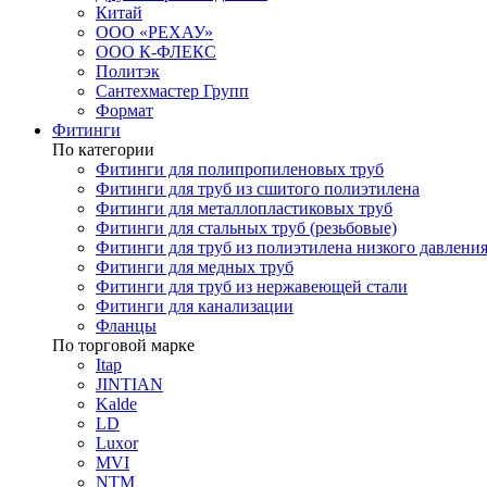
Китай
ООО «РЕХАУ»
ООО К-ФЛЕКС
Политэк
Сантехмастер Групп
Формат
Фитинги
По категории
Фитинги для полипропиленовых труб
Фитинги для труб из сшитого полиэтилена
Фитинги для металлопластиковых труб
Фитинги для стальных труб (резьбовые)
Фитинги для труб из полиэтилена низкого давлени
Фитинги для медных труб
Фитинги для труб из нержавеющей стали
Фитинги для канализации
Фланцы
По торговой марке
Itap
JINTIAN
Kalde
LD
Luxor
MVI
NTM