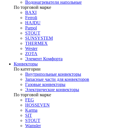
Водонагреватели напольные
По торговой марке
BAXI
Ferroli
HAJDU
Parpol
STOUT
SUNSYSTEM
THERMEX
Wester
ZOTA
Элемент Комфорта
Конвекторы
По категории
Внутрипольные конвекторы
Запасные части для конвекторов
Газовые конвекторы
Электрические конвекторы
По торговой марке
FEG
HOSSEVEN
Karma
SIT
STOUT
Wamsler