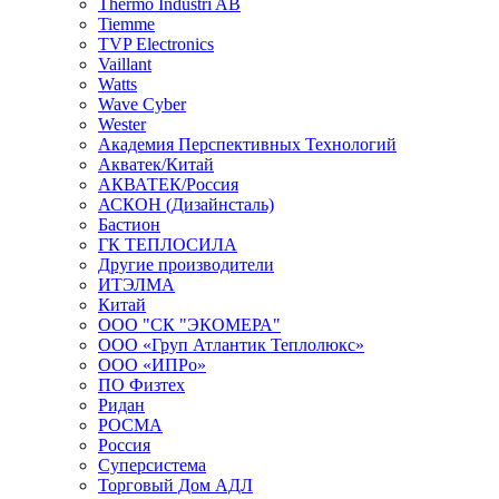
Thermo Industri AB
Tiemme
TVP Electronics
Vaillant
Watts
Wave Cyber
Wester
Академия Перспективных Технологий
Акватек/Китай
АКВАТЕК/Россия
АСКОН (Дизайнсталь)
Бастион
ГК ТЕПЛОСИЛА
Другие производители
ИТЭЛМА
Китай
ООО "СК "ЭКОМЕРА"
ООО «Груп Атлантик Теплолюкс»
ООО «ИПРо»
ПО Физтех
Ридан
РОСМА
Россия
Суперсистема
Торговый Дом АДЛ