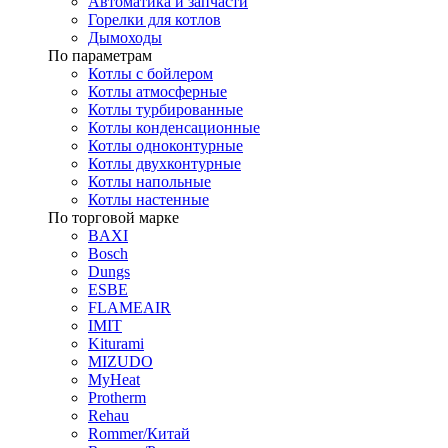
Автоматика и запчасти
Горелки для котлов
Дымоходы
По параметрам
Котлы с бойлером
Котлы атмосферные
Котлы турбированные
Котлы конденсационные
Котлы одноконтурные
Котлы двухконтурные
Котлы напольные
Котлы настенные
По торговой марке
BAXI
Bosch
Dungs
ESBE
FLAMEAIR
IMIT
Kiturami
MIZUDO
MyHeat
Protherm
Rehau
Rommer/Китай