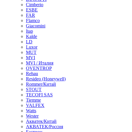
Cimberio
ESBE
FAR
Flamco
Giacomini
Itap
Kalde
LD
Luxor
MUT
MVI
MVI / Италия
OVENTROP
Rehau
Resideo (Honeywell)
Rommer/Китай
STOUT
TECOFI SAS
Tiemme
VALFEX
Watts
Wester
Акватек/Китай
АКВАТЕК/Россия
Бастион