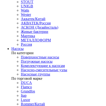
STOUT
UNIGB
Watts
Wester
Акватек/Китай
АКВАТЕК/Россия
АСКОН (Дизайнсталь)
Живые бактерии
Мартика
МЕТАЛЛОФОРМ
Россия
Насосы
По категории
Поверхностные насосы
Погружные насосы
Комплектующие к насосам
Насосно-смесительные узлы
Насосные группы
По торговой марке
DUCA
Flamco
Grundfos
Itap
Luxor
Rommer/Китай