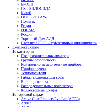
БРОЕН
ГК ТЕПЛОСИЛА
Китай
ООО «РЕХАУ»
Политэк
Ридан
РОСМА
Россия
Торговый Дом АДЛ
Цветлит / ООО «Эффективный инжиниринг»
Комплектующие
По категории
Предохранительная арматура
Группы безопасности
Контрольно-измерительные приборы
Приборы учета
Теплоносители
Гибкая подводка для воды
Водоподготовка
Распределительные коллекторы
Коллекторные шкафы
По торговой марке
Active Char Products Pvt. Ltd (ACPL)
Adrian