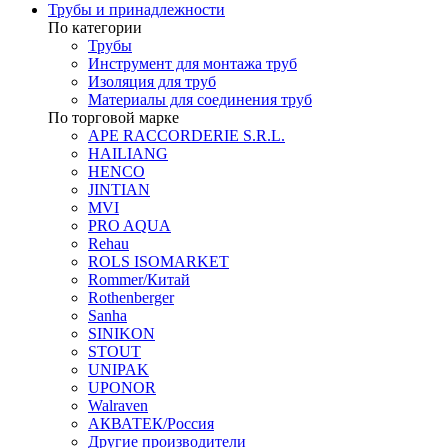
Трубы и принадлежности
По категории
Трубы
Инструмент для монтажа труб
Изоляция для труб
Материалы для соединения труб
По торговой марке
APE RACCORDERIE S.R.L.
HAILIANG
HENCO
JINTIAN
MVI
PRO AQUA
Rehau
ROLS ISOMARKET
Rommer/Китай
Rothenberger
Sanha
SINIKON
STOUT
UNIPAK
UPONOR
Walraven
АКВАТЕК/Россия
Другие производители