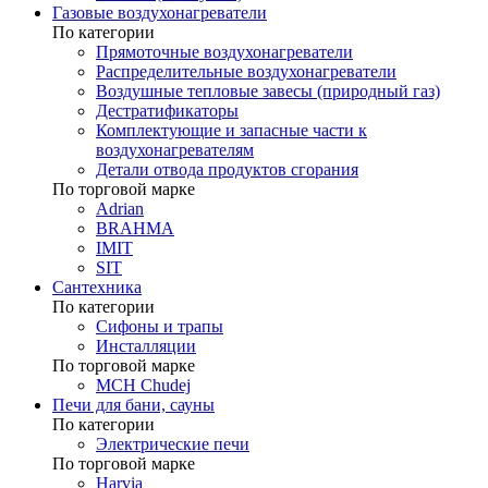
Газовые воздухонагреватели
По категории
Прямоточные воздухонагреватели
Распределительные воздухонагреватели
Воздушные тепловые завесы (природный газ)
Дестратификаторы
Комплектующие и запасные части к
воздухонагревателям
Детали отвода продуктов сгорания
По торговой марке
Adrian
BRAHMA
IMIT
SIT
Сантехника
По категории
Сифоны и трапы
Инсталляции
По торговой марке
MCH Chudej
Печи для бани, сауны
По категории
Электрические печи
По торговой марке
Harvia