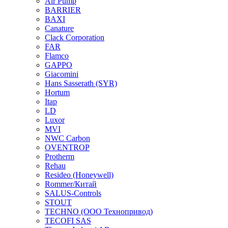
Air Pump
BARRIER
BAXI
Canature
Clack Corporation
FAR
Flamco
GAPPO
Giacomini
Hans Sasserath (SYR)
Hortum
Itap
LD
Luxor
MVI
NWC Carbon
OVENTROP
Protherm
Rehau
Resideo (Honeywell)
Rommer/Китай
SALUS-Controls
STOUT
TECHNO (ООО Технопривод)
TECOFI SAS