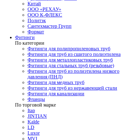
Китай
ООО «РЕХАУ»
ООО К-ФЛЕКС
Политэк
Сантехмастер Групп
Формат
Фитинги
По категории
Фитинги для полипропиленовых труб
Фитинги для труб из сшитого полиэтилена
Фитинги для металлопластиковых труб
Фитинги для стальных труб (резьбовые)
Фитинги для труб из полиэтилена низкого
давления (ПНД)
Фитинги для медных труб
Фитинги для труб из нержавеющей стали
Фитинги для канализации
Фланцы
По торговой марке
Itap
JINTIAN
Kalde
LD
Luxor
MVI