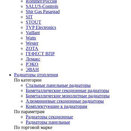
Rommer/Россия
SALUS-Controls
Shir Gas Pasargad
SIT
STOUT
TVP Electronics
Vaillant
Watts
Wester
ZOTA
ГЕФЕСТ ВПР
Лемакс
РЭКО
ЭВАН
Радиаторы отопления
По категории
Стальные панельные радиаторы
Биметаллические секционные радиаторы
Биметаллические монолитные радиаторы
Алюминиевые секционные радиаторы
Комплектующие к радиаторам
По параметрам
Радиаторы секционные
Радиаторы панельные
По торговой марке