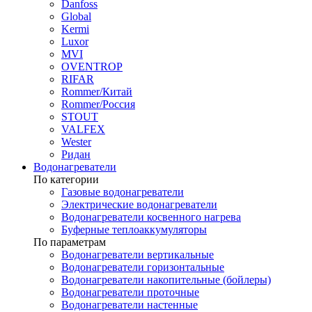
Danfoss
Global
Kermi
Luxor
MVI
OVENTROP
RIFAR​
Rommer/Китай
Rommer/Россия
STOUT
VALFEX
Wester
Ридан
Водонагреватели
По категории
Газовые водонагреватели
Электрические водонагреватели
Водонагреватели косвенного нагрева
Буферные теплоаккумуляторы
По параметрам
Водонагреватели вертикальные
Водонагреватели горизонтальные
Водонагреватели накопительные (бойлеры)
Водонагреватели проточные
Водонагреватели настенные