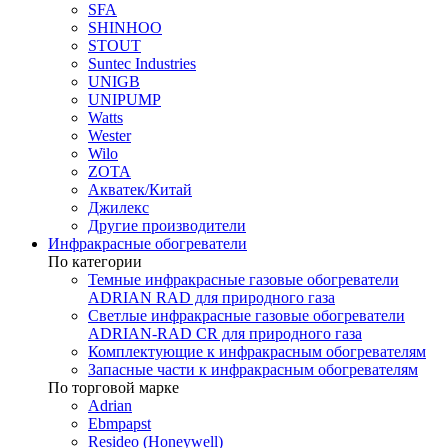
SFA
SHINHOO
STOUT
Suntec Industries
UNIGB
UNIPUMP
Watts
Wester
Wilo
ZOTA
Акватек/Китай
Джилекс
Другие производители
Инфракрасные обогреватели
По категории
Темные инфракрасные газовые обогреватели
ADRIAN RAD для природного газа
Светлые инфракрасные газовые обогреватели
ADRIAN-RAD CR для природного газа
Комплектующие к инфракрасным обогревателям
Запасные части к инфракрасным обогревателям
По торговой марке
Adrian
Ebmpapst
Resideo (Honeywell)