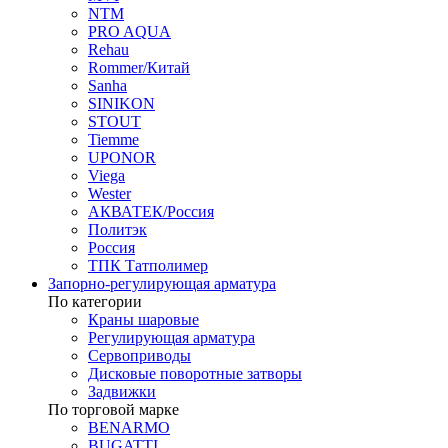
NTM
PRO AQUA
Rehau
Rommer/Китай
Sanha
SINIKON
STOUT
Tiemme
UPONOR
Viega
Wester
АКВАТЕК/Россия
Политэк
Россия
ТПК Татполимер
Запорно-регулирующая арматура
По категории
Краны шаровые
Регулирующая арматура
Сервоприводы
Дисковые поворотные затворы
Задвижки
По торговой марке
BENARMO
BUGATTI