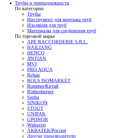
Трубы и принадлежности
По категории
Трубы
Инструмент для монтажа труб
Изоляция для труб
Материалы для соединения труб
По торговой марке
APE RACCORDERIE S.R.L.
HAILIANG
HENCO
JINTIAN
MVI
PRO AQUA
Rehau
ROLS ISOMARKET
Rommer/Китай
Rothenberger
Sanha
SINIKON
STOUT
UNIPAK
UPONOR
Walraven
АКВАТЕК/Россия
Другие производители