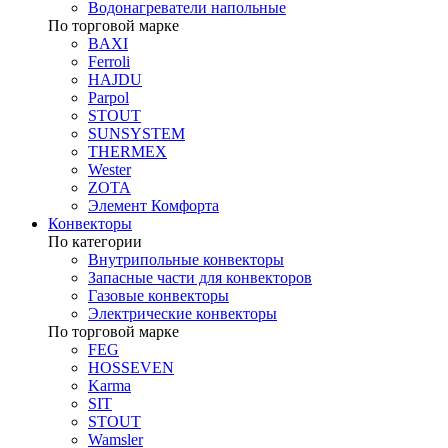
Водонагреватели напольные
По торговой марке
BAXI
Ferroli
HAJDU
Parpol
STOUT
SUNSYSTEM
THERMEX
Wester
ZOTA
Элемент Комфорта
Конвекторы
По категории
Внутрипольные конвекторы
Запасные части для конвекторов
Газовые конвекторы
Электрические конвекторы
По торговой марке
FEG
HOSSEVEN
Karma
SIT
STOUT
Wamsler