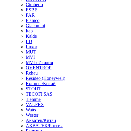
Cimberio
ESBE
FAR
Flamco
Giacomini
Itap
Kalde
LD
Luxor
MUT
MVI
MVI / Италия
OVENTROP
Rehau
Resideo (Honeywell)
Rommer/Китай
STOUT
TECOFI SAS
Tiemme
VALFEX
Watts
Wester
Акватек/Китай
АКВАТЕК/Россия
Бастион