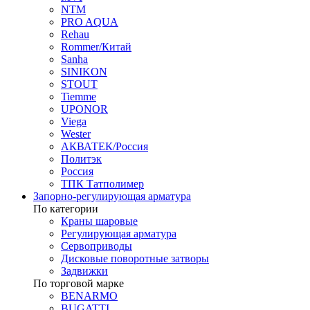
NTM
PRO AQUA
Rehau
Rommer/Китай
Sanha
SINIKON
STOUT
Tiemme
UPONOR
Viega
Wester
АКВАТЕК/Россия
Политэк
Россия
ТПК Татполимер
Запорно-регулирующая арматура
По категории
Краны шаровые
Регулирующая арматура
Сервоприводы
Дисковые поворотные затворы
Задвижки
По торговой марке
BENARMO
BUGATTI