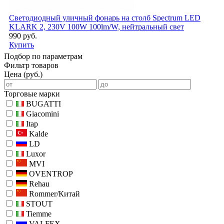
Светодиодный уличный фонарь на столб Spectrum LED
KLARK 2, 230V 100W 100lm/W, нейтральный свет
990 руб.
Купить
Подбор по параметрам
Фильтр товаров
Цена (руб.)
Торговые марки
BUGATTI
Giacomini
Itap
Kalde
LD
Luxor
MVI
OVENTROP
Rehau
Rommer/Китай
STOUT
Tiemme
VALFEX