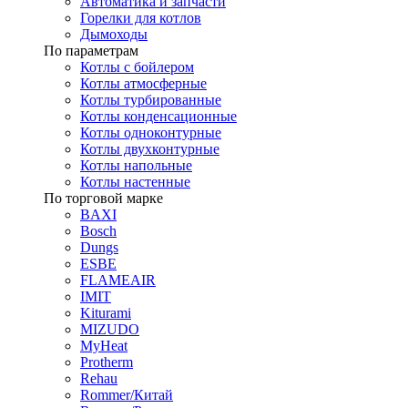
Автоматика и запчасти
Горелки для котлов
Дымоходы
По параметрам
Котлы с бойлером
Котлы атмосферные
Котлы турбированные
Котлы конденсационные
Котлы одноконтурные
Котлы двухконтурные
Котлы напольные
Котлы настенные
По торговой марке
BAXI
Bosch
Dungs
ESBE
FLAMEAIR
IMIT
Kiturami
MIZUDO
MyHeat
Protherm
Rehau
Rommer/Китай