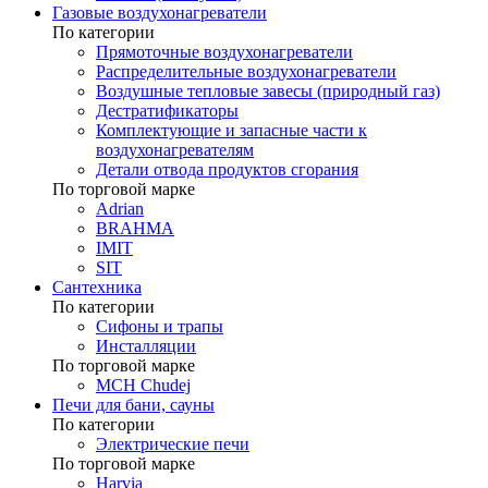
Газовые воздухонагреватели
По категории
Прямоточные воздухонагреватели
Распределительные воздухонагреватели
Воздушные тепловые завесы (природный газ)
Дестратификаторы
Комплектующие и запасные части к
воздухонагревателям
Детали отвода продуктов сгорания
По торговой марке
Adrian
BRAHMA
IMIT
SIT
Сантехника
По категории
Сифоны и трапы
Инсталляции
По торговой марке
MCH Chudej
Печи для бани, сауны
По категории
Электрические печи
По торговой марке
Harvia