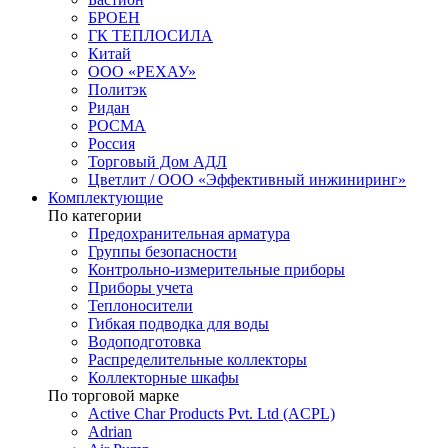
БРОЕН
ГК ТЕПЛОСИЛА
Китай
ООО «РЕХАУ»
Политэк
Ридан
РОСМА
Россия
Торговый Дом АДЛ
Цветлит / ООО «Эффективный инжиниринг»
Комплектующие
По категории
Предохранительная арматура
Группы безопасности
Контрольно-измерительные приборы
Приборы учета
Теплоносители
Гибкая подводка для воды
Водоподготовка
Распределительные коллекторы
Коллекторные шкафы
По торговой марке
Active Char Products Pvt. Ltd (ACPL)
Adrian