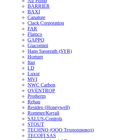
Air Pump
BARRIER
BAXI
Canature
Clack Corporation
FAR
Flamco
GAPPO
Giacomini
Hans Sasserath (SYR)
Hortum
Itap
LD
Luxor
MVI
NWC Carbon
OVENTROP
Protherm
Rehau
Resideo (Honeywell)
Rommer/Китай
SALUS-Controls
STOUT
TECHNO (ООО Технопривод)
TECOFI SAS