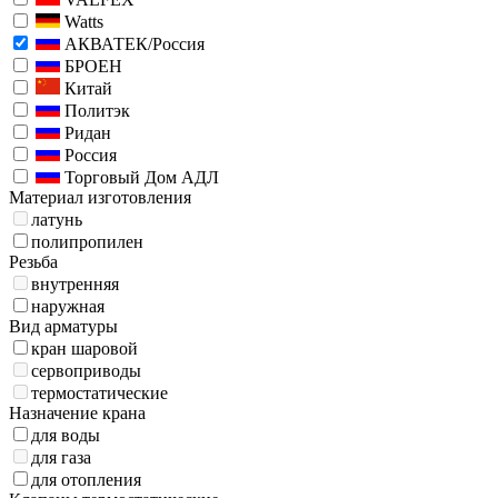
Watts
АКВАТЕК/Россия
БРОЕН
Китай
Политэк
Ридан
Россия
Торговый Дом АДЛ
Материал изготовления
латунь
полипропилен
Резьба
внутренняя
наружная
Вид арматуры
кран шаровой
сервоприводы
термостатические
Назначение крана
для воды
для газа
для отопления