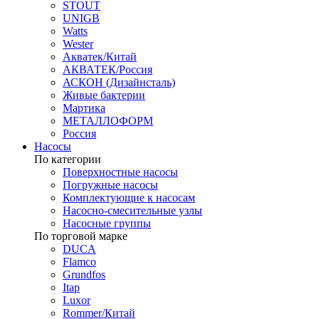
STOUT
UNIGB
Watts
Wester
Акватек/Китай
АКВАТЕК/Россия
АСКОН (Дизайнсталь)
Живые бактерии
Мартика
МЕТАЛЛОФОРМ
Россия
Насосы
По категории
Поверхностные насосы
Погружные насосы
Комплектующие к насосам
Насосно-смесительные узлы
Насосные группы
По торговой марке
DUCA
Flamco
Grundfos
Itap
Luxor
Rommer/Китай