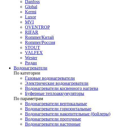
Danfoss
Global
Kermi
Luxor
MVI
OVENTROP
RIFAR​
Rommer/Китай
Rommer/Россия
STOUT
VALFEX
Wester
Ридан
Водонагреватели
По категории
Газовые водонагреватели
Электрические водонагреватели
Водонагреватели косвенного нагрева
Буферные теплоаккумуляторы
По параметрам
Водонагреватели вертикальные
Водонагреватели горизонтальные
Водонагреватели накопительные (бойлеры)
Водонагреватели проточные
Водонагреватели настенные