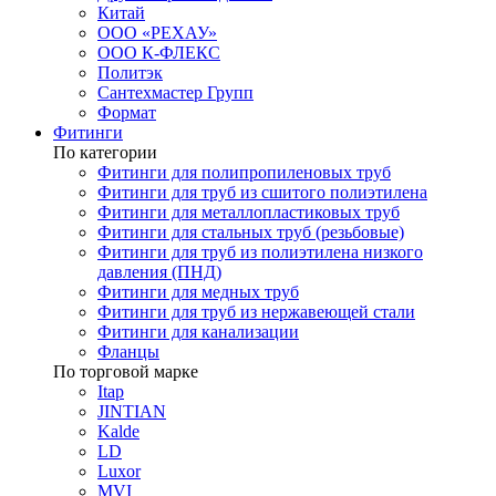
Китай
ООО «РЕХАУ»
ООО К-ФЛЕКС
Политэк
Сантехмастер Групп
Формат
Фитинги
По категории
Фитинги для полипропиленовых труб
Фитинги для труб из сшитого полиэтилена
Фитинги для металлопластиковых труб
Фитинги для стальных труб (резьбовые)
Фитинги для труб из полиэтилена низкого
давления (ПНД)
Фитинги для медных труб
Фитинги для труб из нержавеющей стали
Фитинги для канализации
Фланцы
По торговой марке
Itap
JINTIAN
Kalde
LD
Luxor
MVI