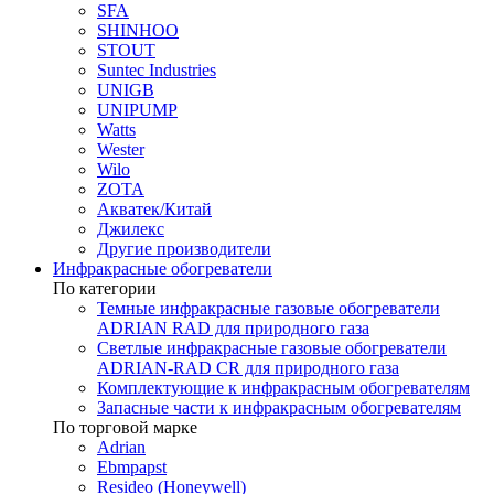
SFA
SHINHOO
STOUT
Suntec Industries
UNIGB
UNIPUMP
Watts
Wester
Wilo
ZOTA
Акватек/Китай
Джилекс
Другие производители
Инфракрасные обогреватели
По категории
Темные инфракрасные газовые обогреватели
ADRIAN RAD для природного газа
Светлые инфракрасные газовые обогреватели
ADRIAN-RAD CR для природного газа
Комплектующие к инфракрасным обогревателям
Запасные части к инфракрасным обогревателям
По торговой марке
Adrian
Ebmpapst
Resideo (Honeywell)