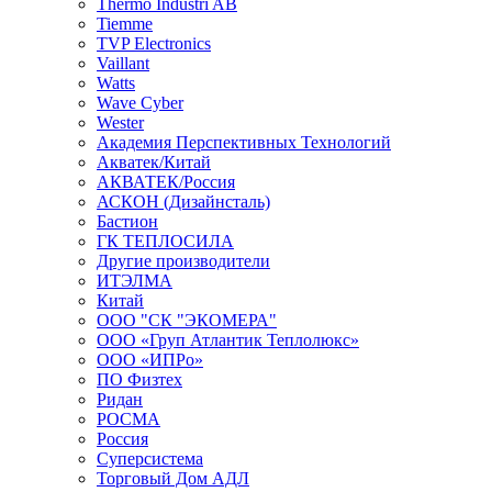
Thermo Industri AB
Tiemme
TVP Electronics
Vaillant
Watts
Wave Cyber
Wester
Академия Перспективных Технологий
Акватек/Китай
АКВАТЕК/Россия
АСКОН (Дизайнсталь)
Бастион
ГК ТЕПЛОСИЛА
Другие производители
ИТЭЛМА
Китай
ООО "СК "ЭКОМЕРА"
ООО «Груп Атлантик Теплолюкс»
ООО «ИПРо»
ПО Физтех
Ридан
РОСМА
Россия
Суперсистема
Торговый Дом АДЛ