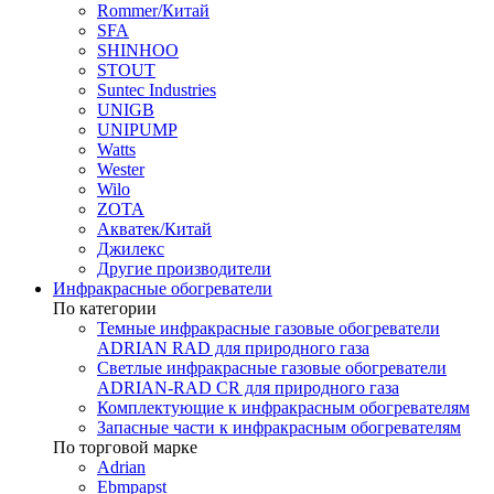
Rommer/Китай
SFA
SHINHOO
STOUT
Suntec Industries
UNIGB
UNIPUMP
Watts
Wester
Wilo
ZOTA
Акватек/Китай
Джилекс
Другие производители
Инфракрасные обогреватели
По категории
Темные инфракрасные газовые обогреватели
ADRIAN RAD для природного газа
Светлые инфракрасные газовые обогреватели
ADRIAN-RAD CR для природного газа
Комплектующие к инфракрасным обогревателям
Запасные части к инфракрасным обогревателям
По торговой марке
Adrian
Ebmpapst