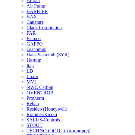
Adrian
Air Pump
BARRIER
BAXI
Canature
Clack Corporation
FAR
Flamco
GAPPO
Giacomini
Hans Sasserath (SYR)
Hortum
Itap
LD
Luxor
MVI
NWC Carbon
OVENTROP
Protherm
Rehau
Resideo (Honeywell)
Rommer/Китай
SALUS-Controls
STOUT
TECHNO (ООО Технопривод)