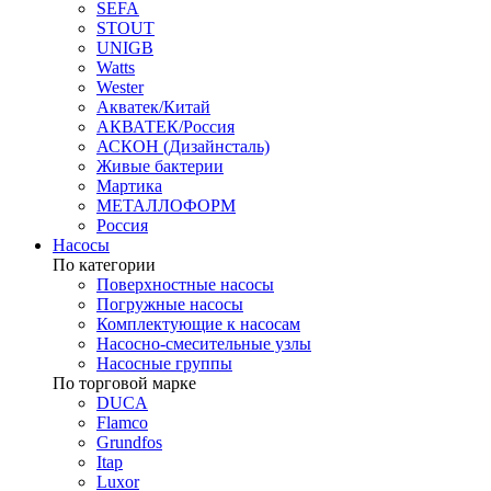
SEFA
STOUT
UNIGB
Watts
Wester
Акватек/Китай
АКВАТЕК/Россия
АСКОН (Дизайнсталь)
Живые бактерии
Мартика
МЕТАЛЛОФОРМ
Россия
Насосы
По категории
Поверхностные насосы
Погружные насосы
Комплектующие к насосам
Насосно-смесительные узлы
Насосные группы
По торговой марке
DUCA
Flamco
Grundfos
Itap
Luxor