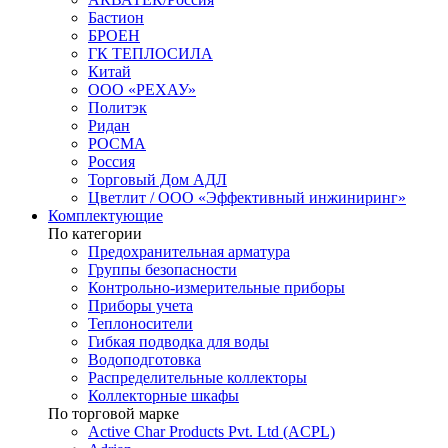
Бастион
БРОЕН
ГК ТЕПЛОСИЛА
Китай
ООО «РЕХАУ»
Политэк
Ридан
РОСМА
Россия
Торговый Дом АДЛ
Цветлит / ООО «Эффективный инжиниринг»
Комплектующие
По категории
Предохранительная арматура
Группы безопасности
Контрольно-измерительные приборы
Приборы учета
Теплоносители
Гибкая подводка для воды
Водоподготовка
Распределительные коллекторы
Коллекторные шкафы
По торговой марке
Active Char Products Pvt. Ltd (ACPL)