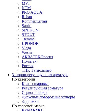
MVI
NTM
PRO AQUA
Rehau
Rommer/Китай
Sanha
SINIKON
STOUT
Tiemme
UPONOR
Viega
Wester
АКВАТЕК/Россия
Политэк
Россия
ТПК Татполимер
Запорно-регулирующая арматура
По категории
Краны шаровые
Регулирующая арматура
Сервоприводы
Дисковые поворотные затворы
Задвижки
По торговой марке
BENARMO