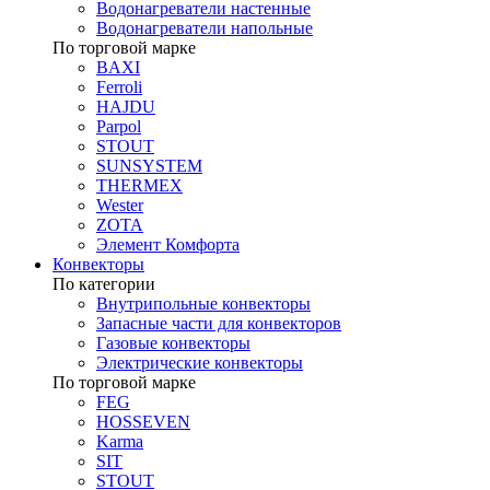
Водонагреватели настенные
Водонагреватели напольные
По торговой марке
BAXI
Ferroli
HAJDU
Parpol
STOUT
SUNSYSTEM
THERMEX
Wester
ZOTA
Элемент Комфорта
Конвекторы
По категории
Внутрипольные конвекторы
Запасные части для конвекторов
Газовые конвекторы
Электрические конвекторы
По торговой марке
FEG
HOSSEVEN
Karma
SIT
STOUT