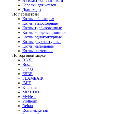
Автоматика и запчасти
Горелки для котлов
Дымоходы
По параметрам
Котлы с бойлером
Котлы атмосферные
Котлы турбированные
Котлы конденсационные
Котлы одноконтурные
Котлы двухконтурные
Котлы напольные
Котлы настенные
По торговой марке
BAXI
Bosch
Dungs
ESBE
FLAMEAIR
IMIT
Kiturami
MIZUDO
MyHeat
Protherm
Rehau
Rommer/Китай