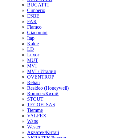
BUGATTI
Cimberio
ESBE
FAR
Flamco
Giacomini
Itap
Kalde
LD
Luxor
MUT
MVI
MVI / Италия
OVENTROP
Rehau
Resideo (Honeywell)
Rommer/Китай
STOUT
TECOFI SAS
Tiemme
VALFEX
Watts
Wester
Акватек/Китай
АКВАТЕК/Россия