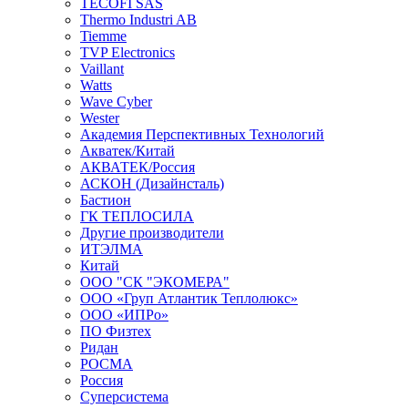
TECOFI SAS
Thermo Industri AB
Tiemme
TVP Electronics
Vaillant
Watts
Wave Cyber
Wester
Академия Перспективных Технологий
Акватек/Китай
АКВАТЕК/Россия
АСКОН (Дизайнсталь)
Бастион
ГК ТЕПЛОСИЛА
Другие производители
ИТЭЛМА
Китай
ООО "СК "ЭКОМЕРА"
ООО «Груп Атлантик Теплолюкс»
ООО «ИПРо»
ПО Физтех
Ридан
РОСМА
Россия
Суперсистема