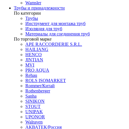
Wamsler
Трубы и принадлежности
По категории
Трубы
Инструмент для монтажа труб
Изоляция для труб
Материалы для соединения труб
По торговой марке
APE RACCORDERIE S.R.L.
HAILIANG
HENCO
JINTIAN
MVI
PRO AQUA
Rehau
ROLS ISOMARKET
Rommer/Китай
Rothenberger
Sanha
SINIKON
STOUT
UNIPAK
UPONOR
Walraven
АКВАТЕК/Россия