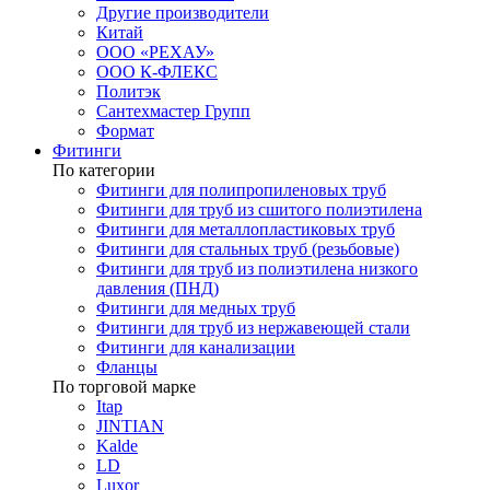
Другие производители
Китай
ООО «РЕХАУ»
ООО К-ФЛЕКС
Политэк
Сантехмастер Групп
Формат
Фитинги
По категории
Фитинги для полипропиленовых труб
Фитинги для труб из сшитого полиэтилена
Фитинги для металлопластиковых труб
Фитинги для стальных труб (резьбовые)
Фитинги для труб из полиэтилена низкого
давления (ПНД)
Фитинги для медных труб
Фитинги для труб из нержавеющей стали
Фитинги для канализации
Фланцы
По торговой марке
Itap
JINTIAN
Kalde
LD
Luxor