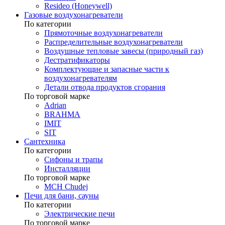
Resideo (Honeywell)
Газовые воздухонагреватели
По категории
Прямоточные воздухонагреватели
Распределительные воздухонагреватели
Воздушные тепловые завесы (природный газ)
Дестратификаторы
Комплектующие и запасные части к
воздухонагревателям
Детали отвода продуктов сгорания
По торговой марке
Adrian
BRAHMA
IMIT
SIT
Сантехника
По категории
Сифоны и трапы
Инсталляции
По торговой марке
MCH Chudej
Печи для бани, сауны
По категории
Электрические печи
По торговой марке