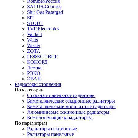
Rommer/Россия
SALUS-Controls
Shir Gas Pasargad
SIT
STOUT
TVP Electronics
Vaillant
Watts
Wester
ZOTA
ГЕФЕСТ ВПР
КОНОРД
Лемакс
РЭКО
ЭВАН
Радиаторы отопления
По категории
Стальные панельные радиаторы
Биметаллические секционные радиаторы
Биметаллические монолитные радиаторы
Алюминиевые секционные радиаторы
Комплектующие к радиаторам
По параметрам
Радиаторы секционные
Радиаторы панельные