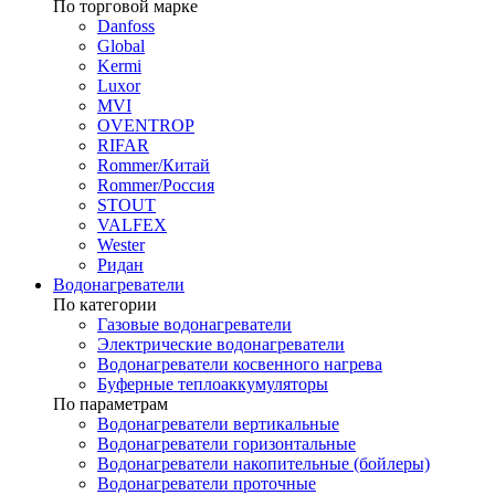
По торговой марке
Danfoss
Global
Kermi
Luxor
MVI
OVENTROP
RIFAR​
Rommer/Китай
Rommer/Россия
STOUT
VALFEX
Wester
Ридан
Водонагреватели
По категории
Газовые водонагреватели
Электрические водонагреватели
Водонагреватели косвенного нагрева
Буферные теплоаккумуляторы
По параметрам
Водонагреватели вертикальные
Водонагреватели горизонтальные
Водонагреватели накопительные (бойлеры)
Водонагреватели проточные