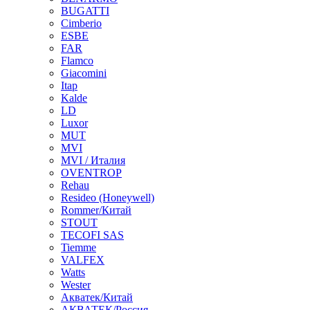
BUGATTI
Cimberio
ESBE
FAR
Flamco
Giacomini
Itap
Kalde
LD
Luxor
MUT
MVI
MVI / Италия
OVENTROP
Rehau
Resideo (Honeywell)
Rommer/Китай
STOUT
TECOFI SAS
Tiemme
VALFEX
Watts
Wester
Акватек/Китай
АКВАТЕК/Россия