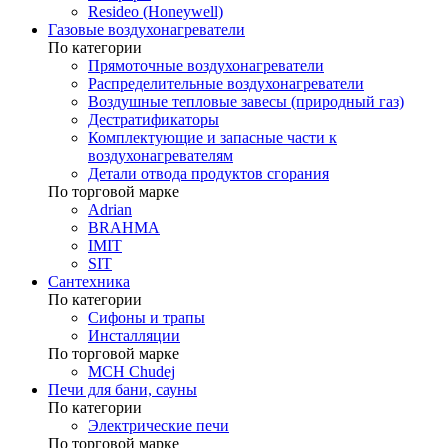
Resideo (Honeywell)
Газовые воздухонагреватели
По категории
Прямоточные воздухонагреватели
Распределительные воздухонагреватели
Воздушные тепловые завесы (природный газ)
Дестратификаторы
Комплектующие и запасные части к
воздухонагревателям
Детали отвода продуктов сгорания
По торговой марке
Adrian
BRAHMA
IMIT
SIT
Сантехника
По категории
Сифоны и трапы
Инсталляции
По торговой марке
MCH Chudej
Печи для бани, сауны
По категории
Электрические печи
По торговой марке