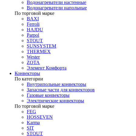
Водонагреватели настенные
Водонагреватели напольные
По торговой марке
BAXI
Ferroli
HAJDU
Parpol
STOUT
SUNSYSTEM
THERMEX
Wester
ZOTA
Элемент Комфорта
Конвекторы
По категории
Внутрипольные конвекторы
Запасные части для конвекторов
Газовые конвекторы
Электрические конвекторы
По торговой марке
FEG
HOSSEVEN
Karma
SIT
STOUT