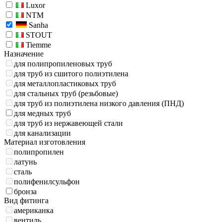
Luxor
NTM
Sanha
STOUT
Tiemme
Назначение
для полипропиленовых труб
для труб из сшитого полиэтилена
для металлопластиковых труб
для стальных труб (резьбовые)
для труб из полиэтилена низкого давления (ПНД)
для медных труб
для труб из нержавеющей стали
для канализации
Материал изготовления
полипропилен
латунь
сталь
полифенилсульфон
бронза
Вид фитинга
американка
вентиль