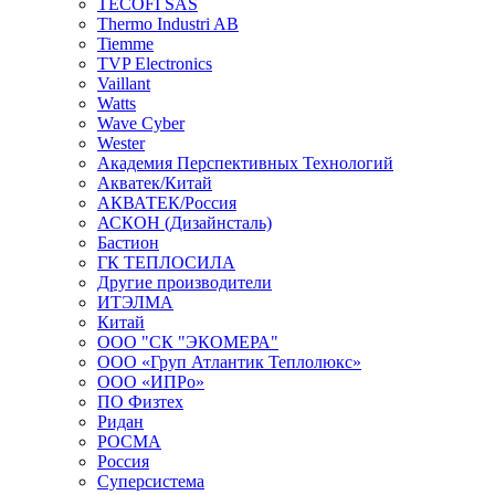
TECOFI SAS
Thermo Industri AB
Tiemme
TVP Electronics
Vaillant
Watts
Wave Cyber
Wester
Академия Перспективных Технологий
Акватек/Китай
АКВАТЕК/Россия
АСКОН (Дизайнсталь)
Бастион
ГК ТЕПЛОСИЛА
Другие производители
ИТЭЛМА
Китай
ООО "СК "ЭКОМЕРА"
ООО «Груп Атлантик Теплолюкс»
ООО «ИПРо»
ПО Физтех
Ридан
РОСМА
Россия
Суперсистема