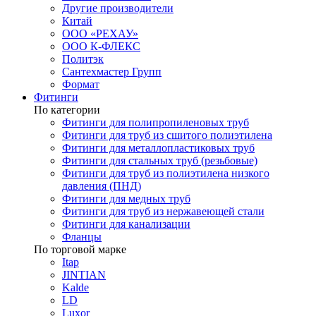
Другие производители
Китай
ООО «РЕХАУ»
ООО К-ФЛЕКС
Политэк
Сантехмастер Групп
Формат
Фитинги
По категории
Фитинги для полипропиленовых труб
Фитинги для труб из сшитого полиэтилена
Фитинги для металлопластиковых труб
Фитинги для стальных труб (резьбовые)
Фитинги для труб из полиэтилена низкого
давления (ПНД)
Фитинги для медных труб
Фитинги для труб из нержавеющей стали
Фитинги для канализации
Фланцы
По торговой марке
Itap
JINTIAN
Kalde
LD
Luxor