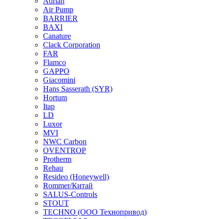
Adrian
Air Pump
BARRIER
BAXI
Canature
Clack Corporation
FAR
Flamco
GAPPO
Giacomini
Hans Sasserath (SYR)
Hortum
Itap
LD
Luxor
MVI
NWC Carbon
OVENTROP
Protherm
Rehau
Resideo (Honeywell)
Rommer/Китай
SALUS-Controls
STOUT
TECHNO (ООО Технопривод)