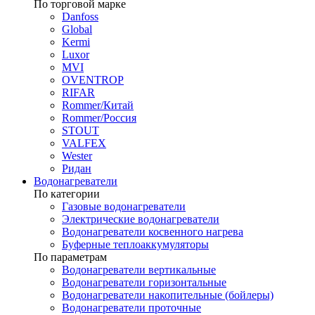
По торговой марке
Danfoss
Global
Kermi
Luxor
MVI
OVENTROP
RIFAR​
Rommer/Китай
Rommer/Россия
STOUT
VALFEX
Wester
Ридан
Водонагреватели
По категории
Газовые водонагреватели
Электрические водонагреватели
Водонагреватели косвенного нагрева
Буферные теплоаккумуляторы
По параметрам
Водонагреватели вертикальные
Водонагреватели горизонтальные
Водонагреватели накопительные (бойлеры)
Водонагреватели проточные