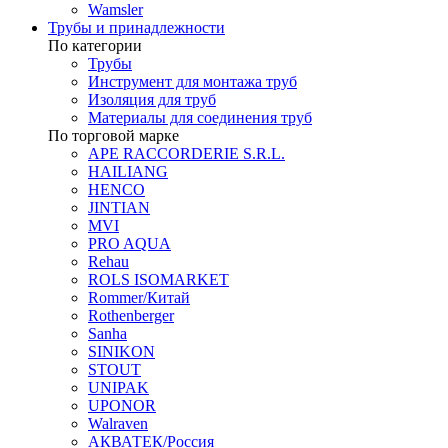
Wamsler
Трубы и принадлежности
По категории
Трубы
Инструмент для монтажа труб
Изоляция для труб
Материалы для соединения труб
По торговой марке
APE RACCORDERIE S.R.L.
HAILIANG
HENCO
JINTIAN
MVI
PRO AQUA
Rehau
ROLS ISOMARKET
Rommer/Китай
Rothenberger
Sanha
SINIKON
STOUT
UNIPAK
UPONOR
Walraven
АКВАТЕК/Россия