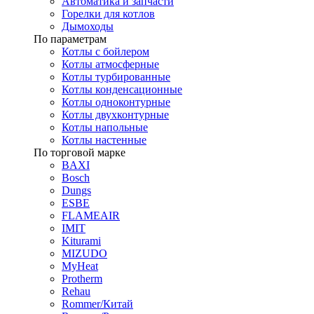
Автоматика и запчасти
Горелки для котлов
Дымоходы
По параметрам
Котлы с бойлером
Котлы атмосферные
Котлы турбированные
Котлы конденсационные
Котлы одноконтурные
Котлы двухконтурные
Котлы напольные
Котлы настенные
По торговой марке
BAXI
Bosch
Dungs
ESBE
FLAMEAIR
IMIT
Kiturami
MIZUDO
MyHeat
Protherm
Rehau
Rommer/Китай