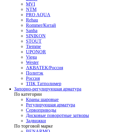
MVI
NTM
PRO AQUA
Rehau
Rommer/Китай
Sanha
SINIKON
STOUT
Tiemme
UPONOR
Viega
Wester
АКВАТЕК/Россия
Политэк
Россия
ТПК Татполимер
Запорно-регулирующая арматура
По категории
Краны шаровые
Регулирующая арматура
Сервоприводы
Дисковые поворотные затворы
Задвижки
По торговой марке
BENARMO