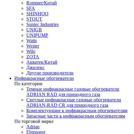
Rommer/Китай
SFA
SHINHOO
STOUT
Suntec Industries
UNIGB
UNIPUMP
Watts
Wester
Wilo
ZOTA
Акватек/Китай
Джилекс
Другие производители
Инфракрасные обогреватели
По категории
Темные инфракрасные газовые обогреватели
ADRIAN RAD для природного газа
Светлые инфракрасные газовые обогреватели
ADRIAN-RAD CR для природного газа
Комплектующие к инфракрасным обогревателям
Запасные части к инфракрасным обогревателям
По торговой марке
Adrian
Ebmpapst