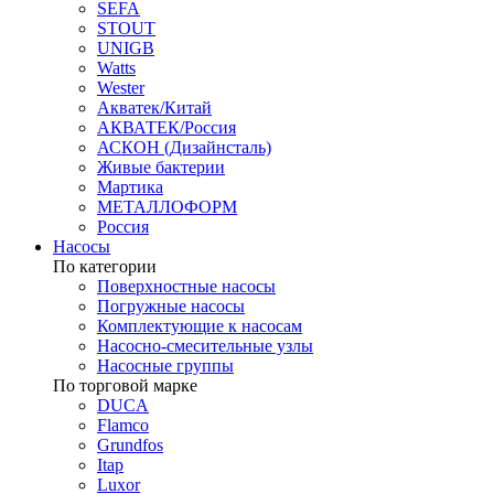
SEFA
STOUT
UNIGB
Watts
Wester
Акватек/Китай
АКВАТЕК/Россия
АСКОН (Дизайнсталь)
Живые бактерии
Мартика
МЕТАЛЛОФОРМ
Россия
Насосы
По категории
Поверхностные насосы
Погружные насосы
Комплектующие к насосам
Насосно-смесительные узлы
Насосные группы
По торговой марке
DUCA
Flamco
Grundfos
Itap
Luxor