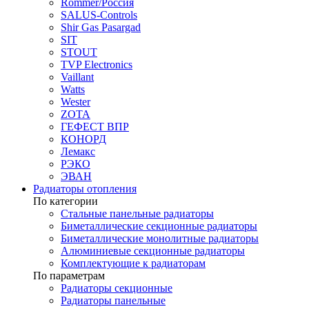
Rommer/Россия
SALUS-Controls
Shir Gas Pasargad
SIT
STOUT
TVP Electronics
Vaillant
Watts
Wester
ZOTA
ГЕФЕСТ ВПР
КОНОРД
Лемакс
РЭКО
ЭВАН
Радиаторы отопления
По категории
Стальные панельные радиаторы
Биметаллические секционные радиаторы
Биметаллические монолитные радиаторы
Алюминиевые секционные радиаторы
Комплектующие к радиаторам
По параметрам
Радиаторы секционные
Радиаторы панельные