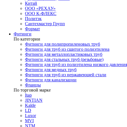
Китай
ООО «РЕХАУ»
ООО К-ФЛЕКС
Политэк
Сантехмастер Групп
Формат
Фитинги
По категории
Фитинги для полипропиленовых труб
Фитинги для труб из сшитого полиэтилена
Фитинги для металлопластиковых труб
Фитинги для стальных труб (резьбовые)
Фитинги для труб из полиэтилена низкого давлени
Фитинги для медных труб
Фитинги для труб из нержавеющей стали
Фитинги для канализации
Фланцы
По торговой марке
Itap
JINTIAN
Kalde
LD
Luxor
MVI
NTM