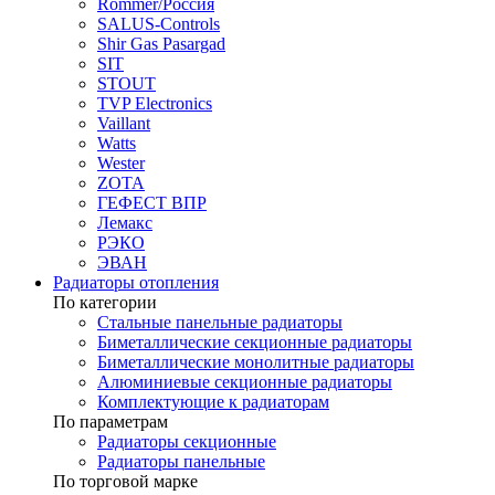
Rommer/Россия
SALUS-Controls
Shir Gas Pasargad
SIT
STOUT
TVP Electronics
Vaillant
Watts
Wester
ZOTA
ГЕФЕСТ ВПР
Лемакс
РЭКО
ЭВАН
Радиаторы отопления
По категории
Стальные панельные радиаторы
Биметаллические секционные радиаторы
Биметаллические монолитные радиаторы
Алюминиевые секционные радиаторы
Комплектующие к радиаторам
По параметрам
Радиаторы секционные
Радиаторы панельные
По торговой марке