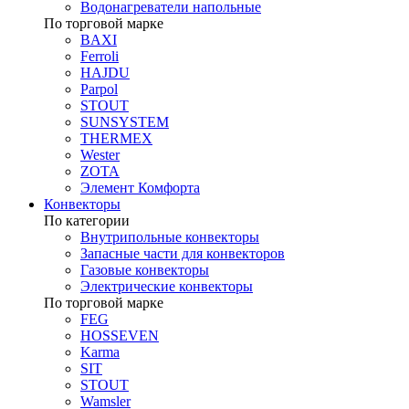
Водонагреватели напольные
По торговой марке
BAXI
Ferroli
HAJDU
Parpol
STOUT
SUNSYSTEM
THERMEX
Wester
ZOTA
Элемент Комфорта
Конвекторы
По категории
Внутрипольные конвекторы
Запасные части для конвекторов
Газовые конвекторы
Электрические конвекторы
По торговой марке
FEG
HOSSEVEN
Karma
SIT
STOUT
Wamsler