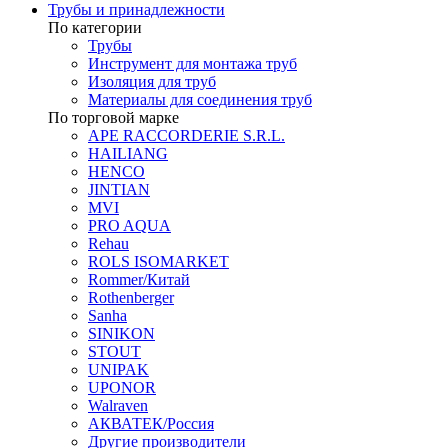
Трубы и принадлежности
По категории
Трубы
Инструмент для монтажа труб
Изоляция для труб
Материалы для соединения труб
По торговой марке
APE RACCORDERIE S.R.L.
HAILIANG
HENCO
JINTIAN
MVI
PRO AQUA
Rehau
ROLS ISOMARKET
Rommer/Китай
Rothenberger
Sanha
SINIKON
STOUT
UNIPAK
UPONOR
Walraven
АКВАТЕК/Россия
Другие производители