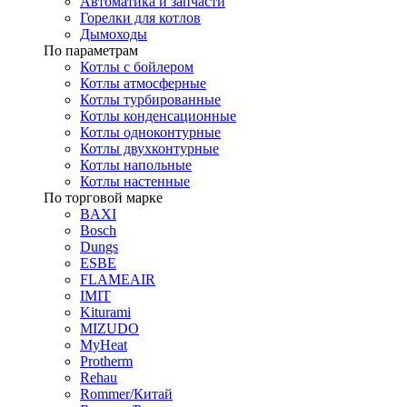
Автоматика и запчасти
Горелки для котлов
Дымоходы
По параметрам
Котлы с бойлером
Котлы атмосферные
Котлы турбированные
Котлы конденсационные
Котлы одноконтурные
Котлы двухконтурные
Котлы напольные
Котлы настенные
По торговой марке
BAXI
Bosch
Dungs
ESBE
FLAMEAIR
IMIT
Kiturami
MIZUDO
MyHeat
Protherm
Rehau
Rommer/Китай