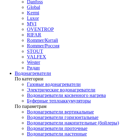
Danfoss
Global
Kermi
Luxor
MVI
OVENTROP
RIFAR​
Rommer/Китай
Rommer/Россия
STOUT
VALFEX
Wester
Ридан
Водонагреватели
По категории
Газовые водонагреватели
Электрические водонагреватели
Водонагреватели косвенного нагрева
Буферные теплоаккумуляторы
По параметрам
Водонагреватели вертикальные
Водонагреватели горизонтальные
Водонагреватели накопительные (бойлеры)
Водонагреватели проточные
Водонагреватели настенные