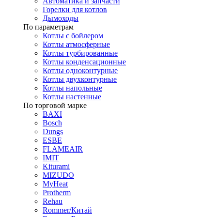
Автоматика и запчасти
Горелки для котлов
Дымоходы
По параметрам
Котлы с бойлером
Котлы атмосферные
Котлы турбированные
Котлы конденсационные
Котлы одноконтурные
Котлы двухконтурные
Котлы напольные
Котлы настенные
По торговой марке
BAXI
Bosch
Dungs
ESBE
FLAMEAIR
IMIT
Kiturami
MIZUDO
MyHeat
Protherm
Rehau
Rommer/Китай