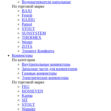
Водонагреватели напольные
По торговой марке
BAXI
Ferroli
HAJDU
Parpol
STOUT
SUNSYSTEM
THERMEX
Wester
ZOTA
Элемент Комфорта
Конвекторы
По категории
Внутрипольные конвекторы
Запасные части для конвекторов
Газовые конвекторы
Электрические конвекторы
По торговой марке
FEG
HOSSEVEN
Karma
SIT
STOUT
Wamsler