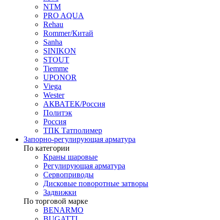
NTM
PRO AQUA
Rehau
Rommer/Китай
Sanha
SINIKON
STOUT
Tiemme
UPONOR
Viega
Wester
АКВАТЕК/Россия
Политэк
Россия
ТПК Татполимер
Запорно-регулирующая арматура
По категории
Краны шаровые
Регулирующая арматура
Сервоприводы
Дисковые поворотные затворы
Задвижки
По торговой марке
BENARMO
BUGATTI