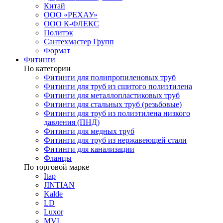
Китай
ООО «РЕХАУ»
ООО К-ФЛЕКС
Политэк
Сантехмастер Групп
Формат
Фитинги
По категории
Фитинги для полипропиленовых труб
Фитинги для труб из сшитого полиэтилена
Фитинги для металлопластиковых труб
Фитинги для стальных труб (резьбовые)
Фитинги для труб из полиэтилена низкого
давления (ПНД)
Фитинги для медных труб
Фитинги для труб из нержавеющей стали
Фитинги для канализации
Фланцы
По торговой марке
Itap
JINTIAN
Kalde
LD
Luxor
MVI