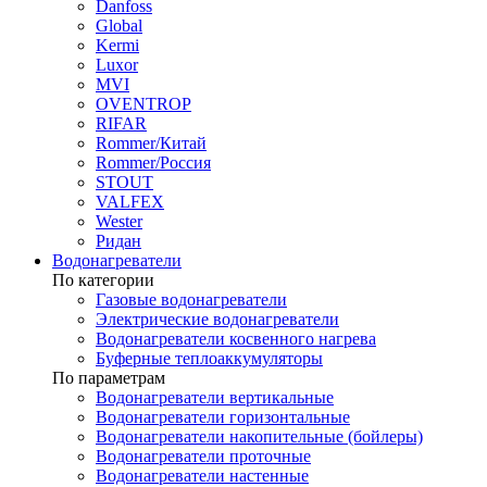
Danfoss
Global
Kermi
Luxor
MVI
OVENTROP
RIFAR​
Rommer/Китай
Rommer/Россия
STOUT
VALFEX
Wester
Ридан
Водонагреватели
По категории
Газовые водонагреватели
Электрические водонагреватели
Водонагреватели косвенного нагрева
Буферные теплоаккумуляторы
По параметрам
Водонагреватели вертикальные
Водонагреватели горизонтальные
Водонагреватели накопительные (бойлеры)
Водонагреватели проточные
Водонагреватели настенные