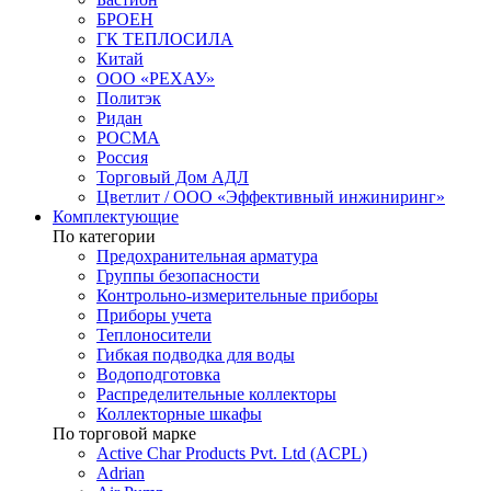
БРОЕН
ГК ТЕПЛОСИЛА
Китай
ООО «РЕХАУ»
Политэк
Ридан
РОСМА
Россия
Торговый Дом АДЛ
Цветлит / ООО «Эффективный инжиниринг»
Комплектующие
По категории
Предохранительная арматура
Группы безопасности
Контрольно-измерительные приборы
Приборы учета
Теплоносители
Гибкая подводка для воды
Водоподготовка
Распределительные коллекторы
Коллекторные шкафы
По торговой марке
Active Char Products Pvt. Ltd (ACPL)
Adrian