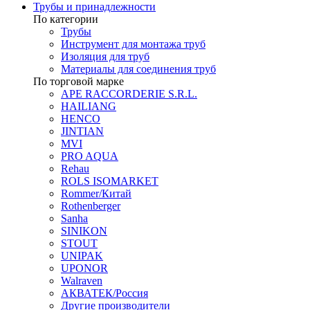
Трубы и принадлежности
По категории
Трубы
Инструмент для монтажа труб
Изоляция для труб
Материалы для соединения труб
По торговой марке
APE RACCORDERIE S.R.L.
HAILIANG
HENCO
JINTIAN
MVI
PRO AQUA
Rehau
ROLS ISOMARKET
Rommer/Китай
Rothenberger
Sanha
SINIKON
STOUT
UNIPAK
UPONOR
Walraven
АКВАТЕК/Россия
Другие производители