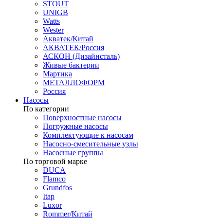
STOUT
UNIGB
Watts
Wester
Акватек/Китай
АКВАТЕК/Россия
АСКОН (Дизайнсталь)
Живые бактерии
Мартика
МЕТАЛЛОФОРМ
Россия
Насосы
По категории
Поверхностные насосы
Погружные насосы
Комплектующие к насосам
Насосно-смесительные узлы
Насосные группы
По торговой марке
DUCA
Flamco
Grundfos
Itap
Luxor
Rommer/Китай