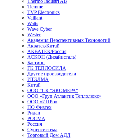
Thermo Industri AB
Tiemme
TVP Electronics
Vaillant
Watts
Wave Cyber
Wester
Академия Перспективных Технологий
Акватек/Китай
АКВАТЕК/Россия
АСКОН (Дизайнсталь)
Бастион
ГК ТЕПЛОСИЛА
Другие производители
ИТЭЛМА
Китай
ООО "СК "ЭКОМЕРА"
ООО «Груп Атлантик Теплолюкс»
ООО «ИПРо»
ПО Физтех
Ридан
РОСМА
Россия
Суперсистема
Торговый Дом АДЛ