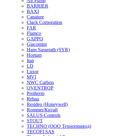
Air Pump
BARRIER
BAXI
Canature
Clack Corporation
FAR
Flamco
GAPPO
Giacomini
Hans Sasserath (SYR)
Hortum
Itap
LD
Luxor
MVI
NWC Carbon
OVENTROP
Protherm
Rehau
Resideo (Honeywell)
Rommer/Китай
SALUS-Controls
STOUT
TECHNO (ООО Технопривод)
TECOFI SAS