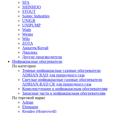
SFA
SHINHOO
STOUT
Suntec Industries
UNIGB
UNIPUMP
Watts
Wester
Wilo
ZOTA
Акватек/Китай
Джилекс
Другие производители
Инфракрасные обогреватели
По категории
Темные инфракрасные газовые обогреватели
ADRIAN RAD для природного газа
Светлые инфракрасные газовые обогреватели
ADRIAN-RAD CR для природного газа
Комплектующие к инфракрасным обогревателям
Запасные части к инфракрасным обогревателям
По торговой марке
Adrian
Ebmpapst
Resideo (Honeywell)