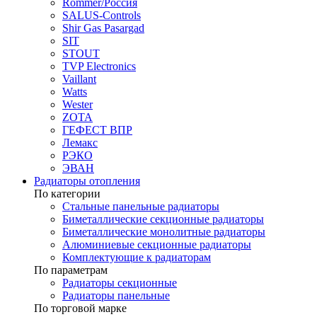
Rommer/Россия
SALUS-Controls
Shir Gas Pasargad
SIT
STOUT
TVP Electronics
Vaillant
Watts
Wester
ZOTA
ГЕФЕСТ ВПР
Лемакс
РЭКО
ЭВАН
Радиаторы отопления
По категории
Стальные панельные радиаторы
Биметаллические секционные радиаторы
Биметаллические монолитные радиаторы
Алюминиевые секционные радиаторы
Комплектующие к радиаторам
По параметрам
Радиаторы секционные
Радиаторы панельные
По торговой марке