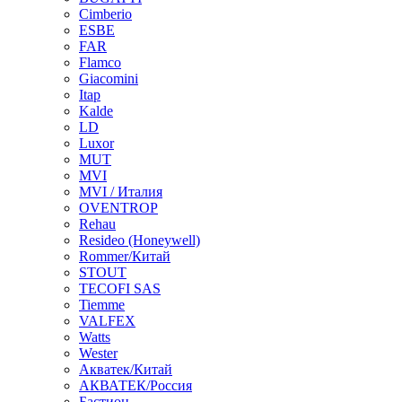
Cimberio
ESBE
FAR
Flamco
Giacomini
Itap
Kalde
LD
Luxor
MUT
MVI
MVI / Италия
OVENTROP
Rehau
Resideo (Honeywell)
Rommer/Китай
STOUT
TECOFI SAS
Tiemme
VALFEX
Watts
Wester
Акватек/Китай
АКВАТЕК/Россия
Бастион