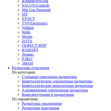
Rommer/Россия
SALUS-Controls
Shir Gas Pasargad
SIT
STOUT
TVP Electronics
Vaillant
Watts
Wester
ZOTA
ГЕФЕСТ ВПР
КОНОРД
Лемакс
РЭКО
ЭВАН
Радиаторы отопления
По категории
Стальные панельные радиаторы
Биметаллические секционные радиаторы
Биметаллические монолитные радиаторы
Алюминиевые секционные радиаторы
Комплектующие к радиаторам
По параметрам
Радиаторы секционные
Радиаторы панельные