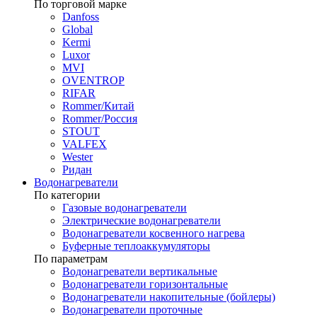
По торговой марке
Danfoss
Global
Kermi
Luxor
MVI
OVENTROP
RIFAR​
Rommer/Китай
Rommer/Россия
STOUT
VALFEX
Wester
Ридан
Водонагреватели
По категории
Газовые водонагреватели
Электрические водонагреватели
Водонагреватели косвенного нагрева
Буферные теплоаккумуляторы
По параметрам
Водонагреватели вертикальные
Водонагреватели горизонтальные
Водонагреватели накопительные (бойлеры)
Водонагреватели проточные