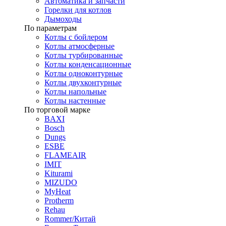
Автоматика и запчасти
Горелки для котлов
Дымоходы
По параметрам
Котлы с бойлером
Котлы атмосферные
Котлы турбированные
Котлы конденсационные
Котлы одноконтурные
Котлы двухконтурные
Котлы напольные
Котлы настенные
По торговой марке
BAXI
Bosch
Dungs
ESBE
FLAMEAIR
IMIT
Kiturami
MIZUDO
MyHeat
Protherm
Rehau
Rommer/Китай