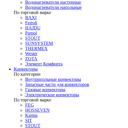
Водонагреватели настенные
Водонагреватели напольные
По торговой марке
BAXI
Ferroli
HAJDU
Parpol
STOUT
SUNSYSTEM
THERMEX
Wester
ZOTA
Элемент Комфорта
Конвекторы
По категории
Внутрипольные конвекторы
Запасные части для конвекторов
Газовые конвекторы
Электрические конвекторы
По торговой марке
FEG
HOSSEVEN
Karma
SIT
STOUT