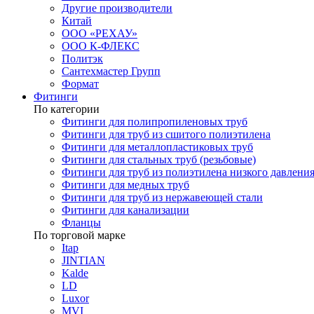
Другие производители
Китай
ООО «РЕХАУ»
ООО К-ФЛЕКС
Политэк
Сантехмастер Групп
Формат
Фитинги
По категории
Фитинги для полипропиленовых труб
Фитинги для труб из сшитого полиэтилена
Фитинги для металлопластиковых труб
Фитинги для стальных труб (резьбовые)
Фитинги для труб из полиэтилена низкого давлени
Фитинги для медных труб
Фитинги для труб из нержавеющей стали
Фитинги для канализации
Фланцы
По торговой марке
Itap
JINTIAN
Kalde
LD
Luxor
MVI