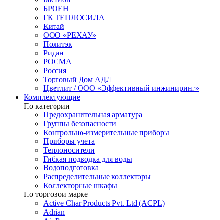
БРОЕН
ГК ТЕПЛОСИЛА
Китай
ООО «РЕХАУ»
Политэк
Ридан
РОСМА
Россия
Торговый Дом АДЛ
Цветлит / ООО «Эффективный инжиниринг»
Комплектующие
По категории
Предохранительная арматура
Группы безопасности
Контрольно-измерительные приборы
Приборы учета
Теплоносители
Гибкая подводка для воды
Водоподготовка
Распределительные коллекторы
Коллекторные шкафы
По торговой марке
Active Char Products Pvt. Ltd (ACPL)
Adrian