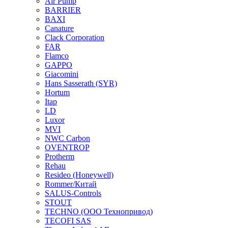
Air Pump
BARRIER
BAXI
Canature
Clack Corporation
FAR
Flamco
GAPPO
Giacomini
Hans Sasserath (SYR)
Hortum
Itap
LD
Luxor
MVI
NWC Carbon
OVENTROP
Protherm
Rehau
Resideo (Honeywell)
Rommer/Китай
SALUS-Controls
STOUT
TECHNO (ООО Технопривод)
TECOFI SAS