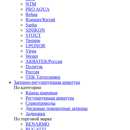
NTM
PRO AQUA
Rehau
Rommer/Китай
Sanha
SINIKON
STOUT
Tiemme
UPONOR
Viega
Wester
АКВАТЕК/Россия
Политэк
Россия
ТПК Татполимер
Запорно-регулирующая арматура
По категории
Краны шаровые
Регулирующая арматура
Сервоприводы
Дисковые поворотные затворы
Задвижки
По торговой марке
BENARMO
BUGATTI