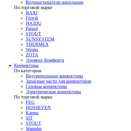
Водонагреватели напольные
По торговой марке
BAXI
Ferroli
HAJDU
Parpol
STOUT
SUNSYSTEM
THERMEX
Wester
ZOTA
Элемент Комфорта
Конвекторы
По категории
Внутрипольные конвекторы
Запасные части для конвекторов
Газовые конвекторы
Электрические конвекторы
По торговой марке
FEG
HOSSEVEN
Karma
SIT
STOUT
Wamsler