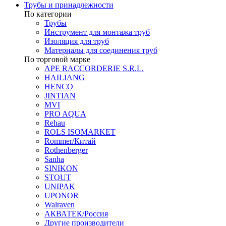
Трубы и принадлежности
По категории
Трубы
Инструмент для монтажа труб
Изоляция для труб
Материалы для соединения труб
По торговой марке
APE RACCORDERIE S.R.L.
HAILIANG
HENCO
JINTIAN
MVI
PRO AQUA
Rehau
ROLS ISOMARKET
Rommer/Китай
Rothenberger
Sanha
SINIKON
STOUT
UNIPAK
UPONOR
Walraven
АКВАТЕК/Россия
Другие производители