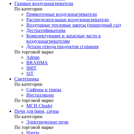
Газовые воздухонагреватели
По категории
Прямоточные воздухонагреватели
Распределительные воздухонагреватели
Воздушные тепловые завесы (природный газ)
Дестратификаторы
Комплектующие и запасные части к
воздухонагревателям
Детали отвода продуктов сгорания
По торговой марке
Adrian
BRAHMA
IMIT
SIT
Сантехника
По категории
Сифоны и трапы
Инсталляции
По торговой марке
MCH Chudej
Печи для бани, сауны
По категории
Электрические печи
По торговой марке
Harvia