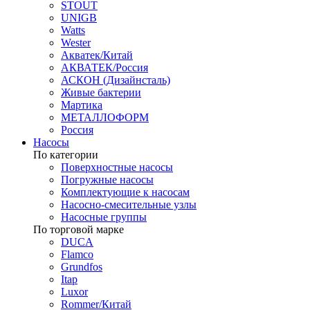
STOUT
UNIGB
Watts
Wester
Акватек/Китай
АКВАТЕК/Россия
АСКОН (Дизайнсталь)
Живые бактерии
Мартика
МЕТАЛЛОФОРМ
Россия
Насосы
По категории
Поверхностные насосы
Погружные насосы
Комплектующие к насосам
Насосно-смесительные узлы
Насосные группы
По торговой марке
DUCA
Flamco
Grundfos
Itap
Luxor
Rommer/Китай