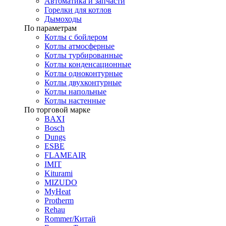
Автоматика и запчасти
Горелки для котлов
Дымоходы
По параметрам
Котлы с бойлером
Котлы атмосферные
Котлы турбированные
Котлы конденсационные
Котлы одноконтурные
Котлы двухконтурные
Котлы напольные
Котлы настенные
По торговой марке
BAXI
Bosch
Dungs
ESBE
FLAMEAIR
IMIT
Kiturami
MIZUDO
MyHeat
Protherm
Rehau
Rommer/Китай