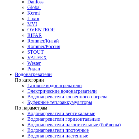
Danfoss
Global
Kermi
Luxor
MVI
OVENTROP
RIFAR​
Rommer/Китай
Rommer/Россия
STOUT
VALFEX
Wester
Ридан
Водонагреватели
По категории
Газовые водонагреватели
Электрические водонагреватели
Водонагреватели косвенного нагрева
Буферные теплоаккумуляторы
По параметрам
Водонагреватели вертикальные
Водонагреватели горизонтальные
Водонагреватели накопительные (бойлеры)
Водонагреватели проточные
Водонагреватели настенные