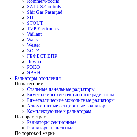
Rommer/Россия
SALUS-Controls
Shir Gas Pasargad
SIT
STOUT
TVP Electronics
Vaillant
Watts
Wester
ZOTA
ГЕФЕСТ ВПР
Лемакс
РЭКО
ЭВАН
Радиаторы отопления
По категории
Стальные панельные радиаторы
Биметаллические секционные радиаторы
Биметаллические монолитные радиаторы
Алюминиевые секционные радиаторы
Комплектующие к радиаторам
По параметрам
Радиаторы секционные
Радиаторы панельные
По торговой марке