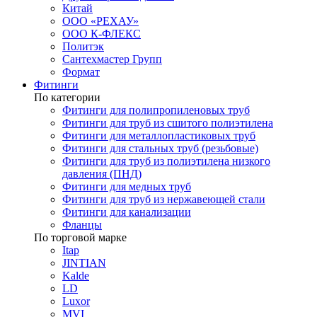
Китай
ООО «РЕХАУ»
ООО К-ФЛЕКС
Политэк
Сантехмастер Групп
Формат
Фитинги
По категории
Фитинги для полипропиленовых труб
Фитинги для труб из сшитого полиэтилена
Фитинги для металлопластиковых труб
Фитинги для стальных труб (резьбовые)
Фитинги для труб из полиэтилена низкого
давления (ПНД)
Фитинги для медных труб
Фитинги для труб из нержавеющей стали
Фитинги для канализации
Фланцы
По торговой марке
Itap
JINTIAN
Kalde
LD
Luxor
MVI