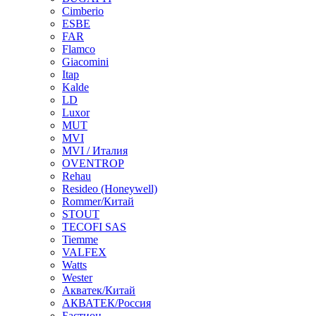
Cimberio
ESBE
FAR
Flamco
Giacomini
Itap
Kalde
LD
Luxor
MUT
MVI
MVI / Италия
OVENTROP
Rehau
Resideo (Honeywell)
Rommer/Китай
STOUT
TECOFI SAS
Tiemme
VALFEX
Watts
Wester
Акватек/Китай
АКВАТЕК/Россия
Бастион