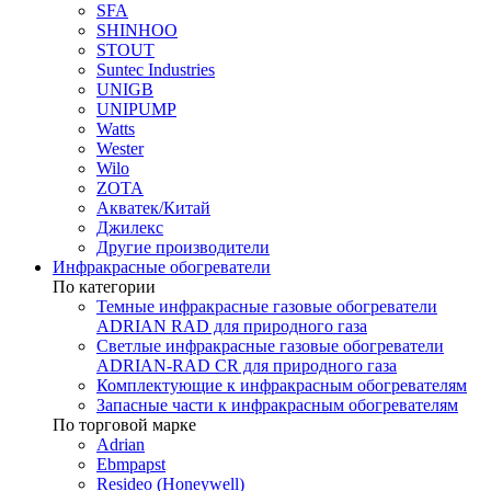
SFA
SHINHOO
STOUT
Suntec Industries
UNIGB
UNIPUMP
Watts
Wester
Wilo
ZOTA
Акватек/Китай
Джилекс
Другие производители
Инфракрасные обогреватели
По категории
Темные инфракрасные газовые обогреватели
ADRIAN RAD для природного газа
Светлые инфракрасные газовые обогреватели
ADRIAN-RAD CR для природного газа
Комплектующие к инфракрасным обогревателям
Запасные части к инфракрасным обогревателям
По торговой марке
Adrian
Ebmpapst
Resideo (Honeywell)