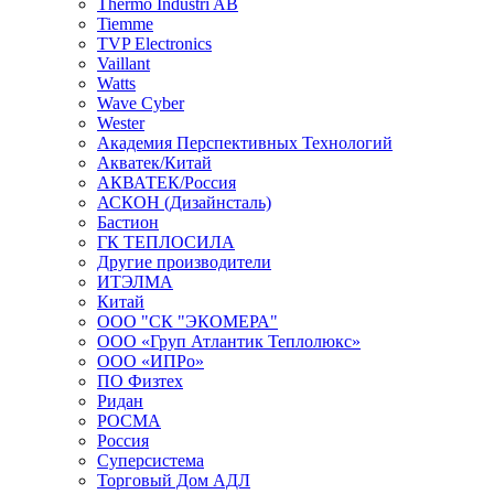
Thermo Industri AB
Tiemme
TVP Electronics
Vaillant
Watts
Wave Cyber
Wester
Академия Перспективных Технологий
Акватек/Китай
АКВАТЕК/Россия
АСКОН (Дизайнсталь)
Бастион
ГК ТЕПЛОСИЛА
Другие производители
ИТЭЛМА
Китай
ООО "СК "ЭКОМЕРА"
ООО «Груп Атлантик Теплолюкс»
ООО «ИПРо»
ПО Физтех
Ридан
РОСМА
Россия
Суперсистема
Торговый Дом АДЛ