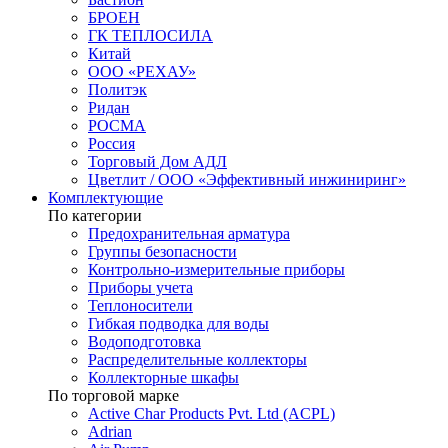
БРОЕН
ГК ТЕПЛОСИЛА
Китай
ООО «РЕХАУ»
Политэк
Ридан
РОСМА
Россия
Торговый Дом АДЛ
Цветлит / ООО «Эффективный инжиниринг»
Комплектующие
По категории
Предохранительная арматура
Группы безопасности
Контрольно-измерительные приборы
Приборы учета
Теплоносители
Гибкая подводка для воды
Водоподготовка
Распределительные коллекторы
Коллекторные шкафы
По торговой марке
Active Char Products Pvt. Ltd (ACPL)
Adrian