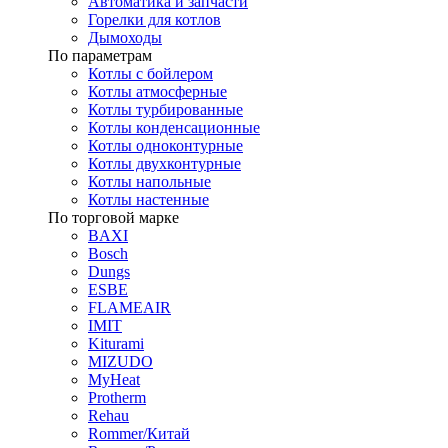
Автоматика и запчасти
Горелки для котлов
Дымоходы
По параметрам
Котлы с бойлером
Котлы атмосферные
Котлы турбированные
Котлы конденсационные
Котлы одноконтурные
Котлы двухконтурные
Котлы напольные
Котлы настенные
По торговой марке
BAXI
Bosch
Dungs
ESBE
FLAMEAIR
IMIT
Kiturami
MIZUDO
MyHeat
Protherm
Rehau
Rommer/Китай