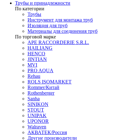
Трубы и принадлежности
По категории
Трубы
Инструмент для монтажа труб
Изоляция для труб
Материалы для соединения труб
По торговой марке
APE RACCORDERIE S.R.L.
HAILIANG
HENCO
JINTIAN
MVI
PRO AQUA
Rehau
ROLS ISOMARKET
Rommer/Китай
Rothenberger
Sanha
SINIKON
STOUT
UNIPAK
UPONOR
Walraven
АКВАТЕК/Россия
Другие производители