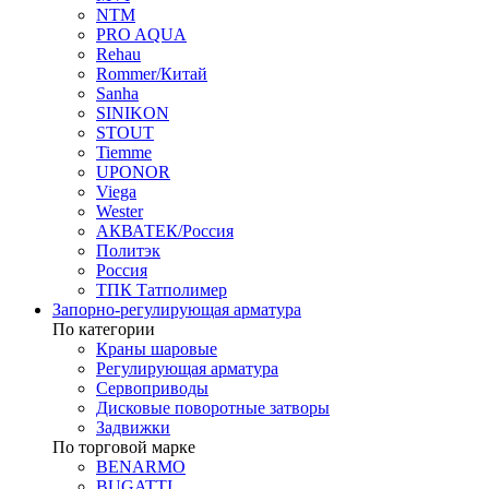
NTM
PRO AQUA
Rehau
Rommer/Китай
Sanha
SINIKON
STOUT
Tiemme
UPONOR
Viega
Wester
АКВАТЕК/Россия
Политэк
Россия
ТПК Татполимер
Запорно-регулирующая арматура
По категории
Краны шаровые
Регулирующая арматура
Сервоприводы
Дисковые поворотные затворы
Задвижки
По торговой марке
BENARMO
BUGATTI