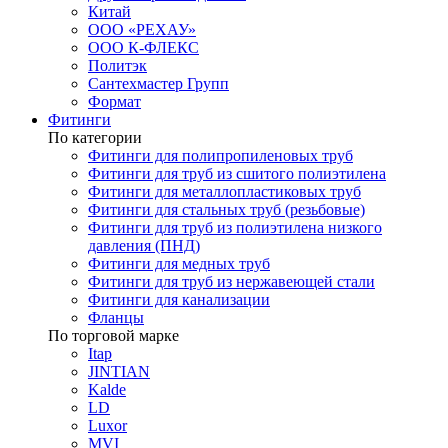
Китай
ООО «РЕХАУ»
ООО К-ФЛЕКС
Политэк
Сантехмастер Групп
Формат
Фитинги
По категории
Фитинги для полипропиленовых труб
Фитинги для труб из сшитого полиэтилена
Фитинги для металлопластиковых труб
Фитинги для стальных труб (резьбовые)
Фитинги для труб из полиэтилена низкого
давления (ПНД)
Фитинги для медных труб
Фитинги для труб из нержавеющей стали
Фитинги для канализации
Фланцы
По торговой марке
Itap
JINTIAN
Kalde
LD
Luxor
MVI