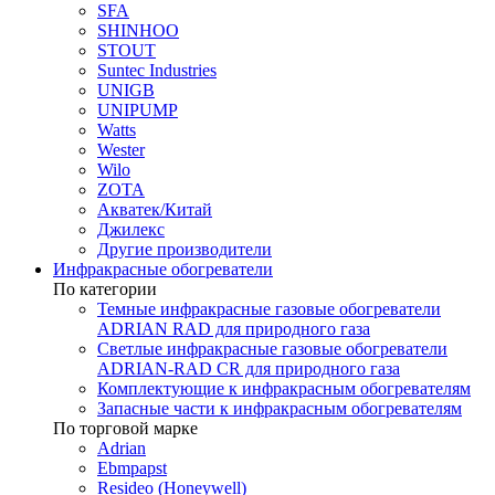
SFA
SHINHOO
STOUT
Suntec Industries
UNIGB
UNIPUMP
Watts
Wester
Wilo
ZOTA
Акватек/Китай
Джилекс
Другие производители
Инфракрасные обогреватели
По категории
Темные инфракрасные газовые обогреватели
ADRIAN RAD для природного газа
Светлые инфракрасные газовые обогреватели
ADRIAN-RAD CR для природного газа
Комплектующие к инфракрасным обогревателям
Запасные части к инфракрасным обогревателям
По торговой марке
Adrian
Ebmpapst
Resideo (Honeywell)