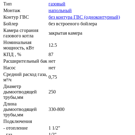
Тип
газовый
Монтаж
напольный
Контур ГВС
без контура ГВС (одноконтурный)
Бойлер
без встроеного бойлера
Камера сгорания
закрытая камера
газового котла
Номинальная
12.5
мощность, кВт
КПД , %
87
Расширительный бак
нет
Насос
нет
Средний расход газа,
0,75
м³/ч
Диаметр
дымоотводящей
250
трубы,мм
Длина
дымоотводящей
330-800
трубы,мм
Подключения
- отопление
1 1/2"
- газ
1/2"