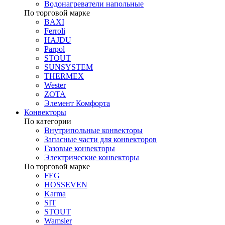
Водонагреватели напольные
По торговой марке
BAXI
Ferroli
HAJDU
Parpol
STOUT
SUNSYSTEM
THERMEX
Wester
ZOTA
Элемент Комфорта
Конвекторы
По категории
Внутрипольные конвекторы
Запасные части для конвекторов
Газовые конвекторы
Электрические конвекторы
По торговой марке
FEG
HOSSEVEN
Karma
SIT
STOUT
Wamsler