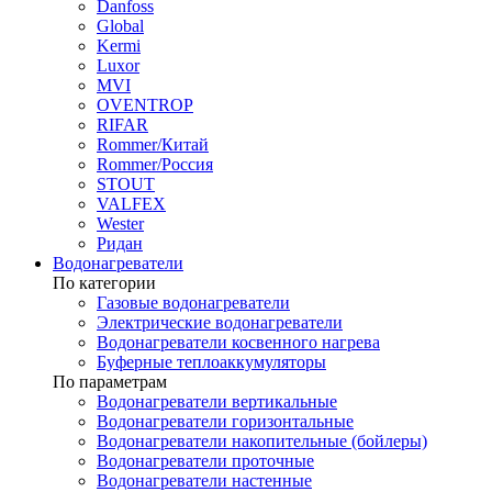
Danfoss
Global
Kermi
Luxor
MVI
OVENTROP
RIFAR​
Rommer/Китай
Rommer/Россия
STOUT
VALFEX
Wester
Ридан
Водонагреватели
По категории
Газовые водонагреватели
Электрические водонагреватели
Водонагреватели косвенного нагрева
Буферные теплоаккумуляторы
По параметрам
Водонагреватели вертикальные
Водонагреватели горизонтальные
Водонагреватели накопительные (бойлеры)
Водонагреватели проточные
Водонагреватели настенные