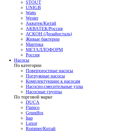
STOUT
UNIGB
Watts
Wester
Акватек/Китай
АКВАТЕК/Россия
АСКОН (Дизайнсталь)
Живые бактерии
Мартика
МЕТАЛЛОФОРМ
Россия
Насосы
По категории
Поверхностные насосы
Погружные насосы
Комплектующие к насосам
Насосно-смесительные узлы
Насосные группы
По торговой марке
DUCA
Flamco
Grundfos
Itap
Luxor
Rommer/Китай