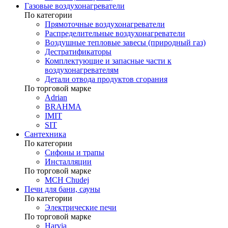
Газовые воздухонагреватели
По категории
Прямоточные воздухонагреватели
Распределительные воздухонагреватели
Воздушные тепловые завесы (природный газ)
Дестратификаторы
Комплектующие и запасные части к
воздухонагревателям
Детали отвода продуктов сгорания
По торговой марке
Adrian
BRAHMA
IMIT
SIT
Сантехника
По категории
Сифоны и трапы
Инсталляции
По торговой марке
MCH Chudej
Печи для бани, сауны
По категории
Электрические печи
По торговой марке
Harvia