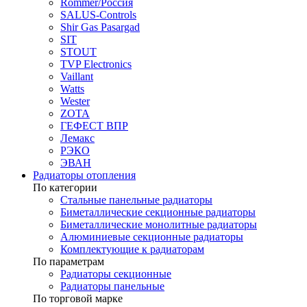
Rommer/Россия
SALUS-Controls
Shir Gas Pasargad
SIT
STOUT
TVP Electronics
Vaillant
Watts
Wester
ZOTA
ГЕФЕСТ ВПР
Лемакс
РЭКО
ЭВАН
Радиаторы отопления
По категории
Стальные панельные радиаторы
Биметаллические секционные радиаторы
Биметаллические монолитные радиаторы
Алюминиевые секционные радиаторы
Комплектующие к радиаторам
По параметрам
Радиаторы секционные
Радиаторы панельные
По торговой марке