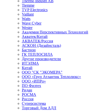
Thermo Industri AB
Tiemme
TVP Electronics
Vaillant
Watts
Wave Cyber
Wester
Академия Перспективных Технологий
Акватек/Китай
АКВАТЕК/Россия
АСКОН (Дизайнсталь)
Бастион
ГК ТЕПЛОСИЛА
Другие производители
ИТЭЛМА
Китай
ООО "СК "ЭКОМЕРА"
ООО «Груп Атлантик Теплолюкс»
ООО «ИПРо»
ПО Физтех
Ридан
РОСМА
Россия
Суперсистема
Торговый Дом АДЛ