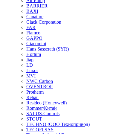
Air Pump
BARRIER
BAXI
Canature
Clack Corporation
FAR
Flamco
GAPPO
Giacomini
Hans Sasserath (SYR)
Hortum
Itap
LD
Luxor
MVI
NWC Carbon
OVENTROP
Protherm
Rehau
Resideo (Honeywell)
Rommer/Китай
SALUS-Controls
STOUT
TECHNO (ООО Технопривод)
TECOFI SAS