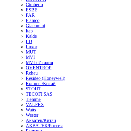
Cimberio
ESBE
FAR
Flamco
Giacomini
Itap
Kalde
LD
Luxor
MUT
MVI
MVI / Италия
OVENTROP
Rehau
Resideo (Honeywell)
Rommer/Китай
STOUT
TECOFI SAS
Tiemme
VALFEX
Watts
Wester
Акватек/Китай
АКВАТЕК/Россия
Бастион