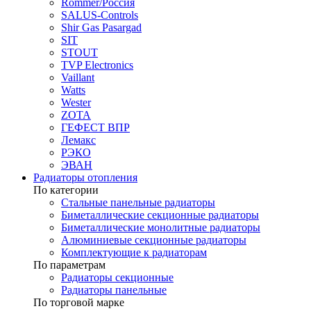
Rommer/Россия
SALUS-Controls
Shir Gas Pasargad
SIT
STOUT
TVP Electronics
Vaillant
Watts
Wester
ZOTA
ГЕФЕСТ ВПР
Лемакс
РЭКО
ЭВАН
Радиаторы отопления
По категории
Стальные панельные радиаторы
Биметаллические секционные радиаторы
Биметаллические монолитные радиаторы
Алюминиевые секционные радиаторы
Комплектующие к радиаторам
По параметрам
Радиаторы секционные
Радиаторы панельные
По торговой марке