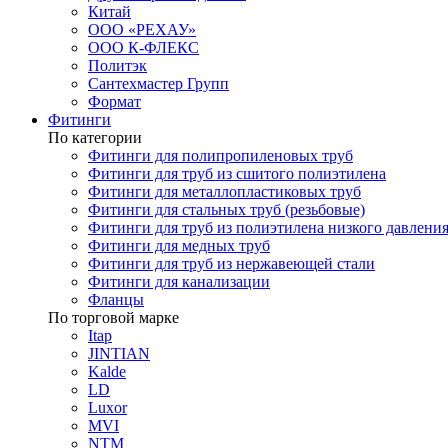
Китай
ООО «РЕХАУ»
ООО К-ФЛЕКС
Политэк
Сантехмастер Групп
Формат
Фитинги
По категории
Фитинги для полипропиленовых труб
Фитинги для труб из сшитого полиэтилена
Фитинги для металлопластиковых труб
Фитинги для стальных труб (резьбовые)
Фитинги для труб из полиэтилена низкого давлени
Фитинги для медных труб
Фитинги для труб из нержавеющей стали
Фитинги для канализации
Фланцы
По торговой марке
Itap
JINTIAN
Kalde
LD
Luxor
MVI
NTM