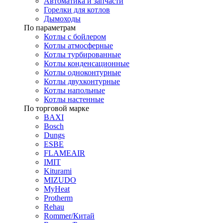
Автоматика и запчасти
Горелки для котлов
Дымоходы
По параметрам
Котлы с бойлером
Котлы атмосферные
Котлы турбированные
Котлы конденсационные
Котлы одноконтурные
Котлы двухконтурные
Котлы напольные
Котлы настенные
По торговой марке
BAXI
Bosch
Dungs
ESBE
FLAMEAIR
IMIT
Kiturami
MIZUDO
MyHeat
Protherm
Rehau
Rommer/Китай