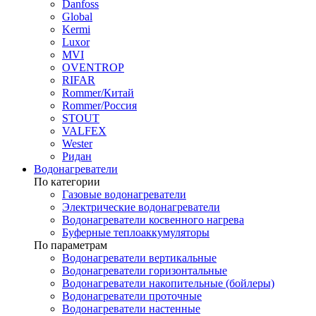
Danfoss
Global
Kermi
Luxor
MVI
OVENTROP
RIFAR​
Rommer/Китай
Rommer/Россия
STOUT
VALFEX
Wester
Ридан
Водонагреватели
По категории
Газовые водонагреватели
Электрические водонагреватели
Водонагреватели косвенного нагрева
Буферные теплоаккумуляторы
По параметрам
Водонагреватели вертикальные
Водонагреватели горизонтальные
Водонагреватели накопительные (бойлеры)
Водонагреватели проточные
Водонагреватели настенные