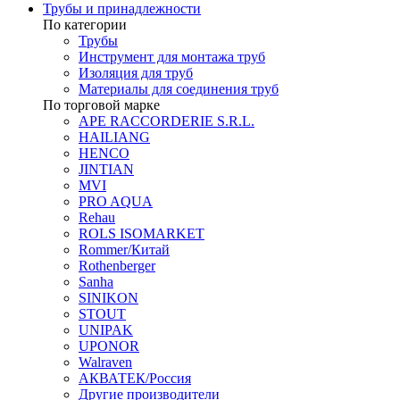
Трубы и принадлежности
По категории
Трубы
Инструмент для монтажа труб
Изоляция для труб
Материалы для соединения труб
По торговой марке
APE RACCORDERIE S.R.L.
HAILIANG
HENCO
JINTIAN
MVI
PRO AQUA
Rehau
ROLS ISOMARKET
Rommer/Китай
Rothenberger
Sanha
SINIKON
STOUT
UNIPAK
UPONOR
Walraven
АКВАТЕК/Россия
Другие производители