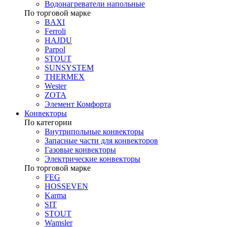
Водонагреватели напольные
По торговой марке
BAXI
Ferroli
HAJDU
Parpol
STOUT
SUNSYSTEM
THERMEX
Wester
ZOTA
Элемент Комфорта
Конвекторы
По категории
Внутрипольные конвекторы
Запасные части для конвекторов
Газовые конвекторы
Электрические конвекторы
По торговой марке
FEG
HOSSEVEN
Karma
SIT
STOUT
Wamsler