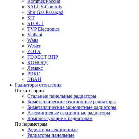
Rommer/Россия
SALUS-Controls
Shir Gas Pasargad
SIT
STOUT
TVP Electronics
Vaillant
Watts
Wester
ZOTA
ГЕФЕСТ ВПР
КОНОРД
Лемакс
РЭКО
ЭВАН
Радиаторы отопления
По категории
Стальные панельные радиаторы
Биметаллические секционные радиаторы
Биметаллические монолитные радиаторы
Алюминиевые секционные радиаторы
Комплектующие к радиаторам
По параметрам
Радиаторы секционные
Радиаторы панельные