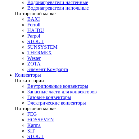
Водонагреватели настенные
Водонагреватели напольные
По торговой марке
BAXI
Ferroli
HAJDU
Parpol
STOUT
SUNSYSTEM
THERMEX
Wester
ZOTA
Элемент Комфорта
Конвекторы
По категории
Внутрипольные конвекторы
Запасные части для конвекторов
Газовые конвекторы
Электрические конвекторы
По торговой марке
FEG
HOSSEVEN
Karma
SIT
STOUT