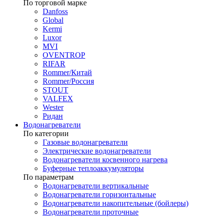
По торговой марке
Danfoss
Global
Kermi
Luxor
MVI
OVENTROP
RIFAR​
Rommer/Китай
Rommer/Россия
STOUT
VALFEX
Wester
Ридан
Водонагреватели
По категории
Газовые водонагреватели
Электрические водонагреватели
Водонагреватели косвенного нагрева
Буферные теплоаккумуляторы
По параметрам
Водонагреватели вертикальные
Водонагреватели горизонтальные
Водонагреватели накопительные (бойлеры)
Водонагреватели проточные