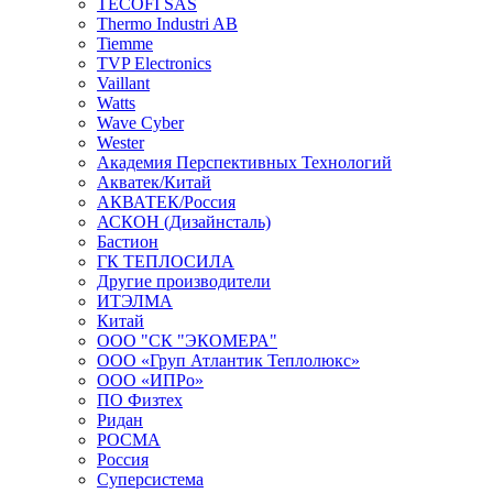
TECOFI SAS
Thermo Industri AB
Tiemme
TVP Electronics
Vaillant
Watts
Wave Cyber
Wester
Академия Перспективных Технологий
Акватек/Китай
АКВАТЕК/Россия
АСКОН (Дизайнсталь)
Бастион
ГК ТЕПЛОСИЛА
Другие производители
ИТЭЛМА
Китай
ООО "СК "ЭКОМЕРА"
ООО «Груп Атлантик Теплолюкс»
ООО «ИПРо»
ПО Физтех
Ридан
РОСМА
Россия
Суперсистема