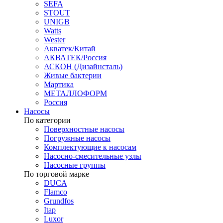
SEFA
STOUT
UNIGB
Watts
Wester
Акватек/Китай
АКВАТЕК/Россия
АСКОН (Дизайнсталь)
Живые бактерии
Мартика
МЕТАЛЛОФОРМ
Россия
Насосы
По категории
Поверхностные насосы
Погружные насосы
Комплектующие к насосам
Насосно-смесительные узлы
Насосные группы
По торговой марке
DUCA
Flamco
Grundfos
Itap
Luxor