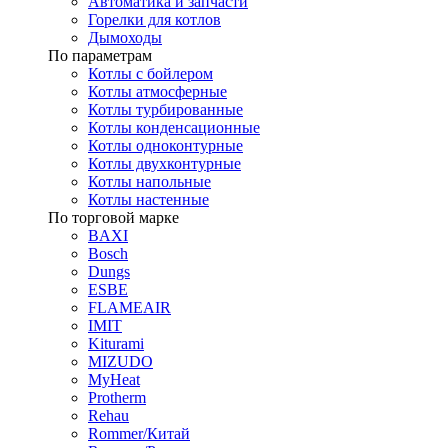
Автоматика и запчасти
Горелки для котлов
Дымоходы
По параметрам
Котлы с бойлером
Котлы атмосферные
Котлы турбированные
Котлы конденсационные
Котлы одноконтурные
Котлы двухконтурные
Котлы напольные
Котлы настенные
По торговой марке
BAXI
Bosch
Dungs
ESBE
FLAMEAIR
IMIT
Kiturami
MIZUDO
MyHeat
Protherm
Rehau
Rommer/Китай