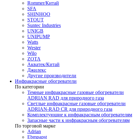
Rommer/Китай
SFA
SHINHOO
STOUT
Suntec Industries
UNIGB
UNIPUMP
Watts
Wester
Wilo
ZOTA
Акватек/Китай
Джилекс
Другие производители
Инфракрасные обогреватели
По категории
Темные инфракрасные газовые обогреватели
ADRIAN RAD для природного газа
Светлые инфракрасные газовые обогреватели
ADRIAN-RAD CR для природного газа
Комплектующие к инфракрасным обогревателям
Запасные части к инфракрасным обогревателям
По торговой марке
Adrian
Ebmpapst