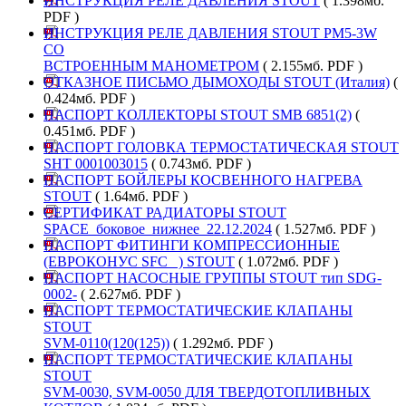
ИНСТРУКЦИЯ РЕЛЕ ДАВЛЕНИЯ STOUT
( 1.398мб.
PDF )
ИНСТРУКЦИЯ РЕЛЕ ДАВЛЕНИЯ STOUT PM5-3W
СО
ВСТРОЕННЫМ МАНОМЕТРОМ
( 2.155мб. PDF )
ОТКАЗНОЕ ПИСЬМО ДЫМОХОДЫ STOUT (Италия)
(
0.424мб. PDF )
ПАСПОРТ КОЛЛЕКТОРЫ STOUT SMB 6851(2)
(
0.451мб. PDF )
ПАСПОРТ ГОЛОВКА ТЕРМОСТАТИЧЕСКАЯ STOUT
SHT 0001003015
( 0.743мб. PDF )
ПАСПОРТ БОЙЛЕРЫ КОСВЕННОГО НАГРЕВА
STOUT
( 1.64мб. PDF )
СЕРТИФИКАТ РАДИАТОРЫ STOUT
SPACE_боковое_нижнее_22.12.2024
( 1.527мб. PDF )
ПАСПОРТ ФИТИНГИ КОМПРЕССИОННЫЕ
(ЕВРОКОНУС SFC_ ) STOUT
( 1.072мб. PDF )
ПАСПОРТ НАСОСНЫЕ ГРУППЫ STOUT тип SDG-
0002-
( 2.627мб. PDF )
ПАСПОРТ ТЕРМОСТАТИЧЕСКИЕ КЛАПАНЫ
STOUT
SVM-0110(120(125))
( 1.292мб. PDF )
ПАСПОРТ ТЕРМОСТАТИЧЕСКИЕ КЛАПАНЫ
STOUT
SVM-0030, SVM-0050 ДЛЯ ТВЕРДОТОПЛИВНЫХ