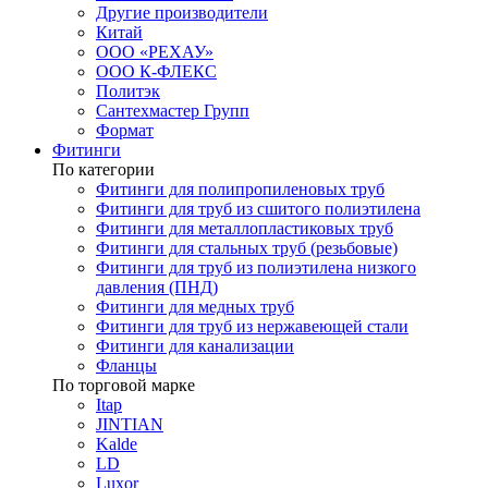
Другие производители
Китай
ООО «РЕХАУ»
ООО К-ФЛЕКС
Политэк
Сантехмастер Групп
Формат
Фитинги
По категории
Фитинги для полипропиленовых труб
Фитинги для труб из сшитого полиэтилена
Фитинги для металлопластиковых труб
Фитинги для стальных труб (резьбовые)
Фитинги для труб из полиэтилена низкого
давления (ПНД)
Фитинги для медных труб
Фитинги для труб из нержавеющей стали
Фитинги для канализации
Фланцы
По торговой марке
Itap
JINTIAN
Kalde
LD
Luxor