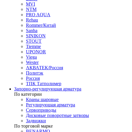
MVI
NTM
PRO AQUA
Rehau
Rommer/Китай
Sanha
SINIKON
STOUT
Tiemme
UPONOR
Viega
Wester
АКВАТЕК/Россия
Политэк
Россия
ТПК Татполимер
Запорно-регулирующая арматура
По категории
Краны шаровые
Регулирующая арматура
Сервоприводы
Дисковые поворотные затворы
Задвижки
По торговой марке
BENARMO