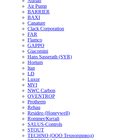
Adrian
Air Pump
BARRIER
BAXI
Canature
Clack Corporation
FAR
Flamco
GAPPO
Giacomini
Hans Sasserath (SYR)
Hortum
Itap
LD
Luxor
MVI
NWC Carbon
OVENTROP
Protherm
Rehau
Resideo (Honeywell)
Rommer/Китай
SALUS-Controls
STOUT
TECHNO (ООО Технопривод)