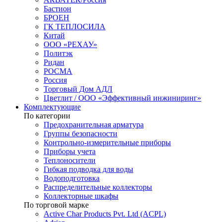
Бастион
БРОЕН
ГК ТЕПЛОСИЛА
Китай
ООО «РЕХАУ»
Политэк
Ридан
РОСМА
Россия
Торговый Дом АДЛ
Цветлит / ООО «Эффективный инжиниринг»
Комплектующие
По категории
Предохранительная арматура
Группы безопасности
Контрольно-измерительные приборы
Приборы учета
Теплоносители
Гибкая подводка для воды
Водоподготовка
Распределительные коллекторы
Коллекторные шкафы
По торговой марке
Active Char Products Pvt. Ltd (ACPL)