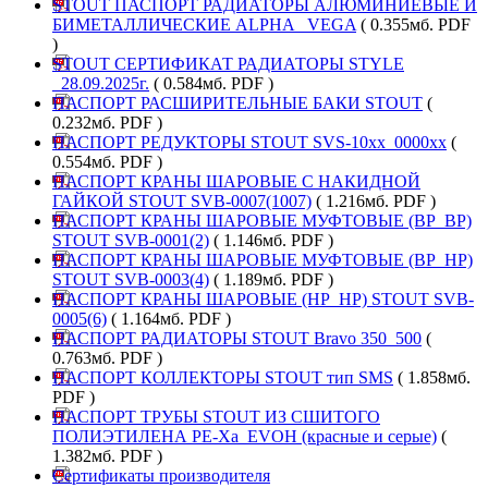
STOUT ПАСПОРТ РАДИАТОРЫ АЛЮМИНИЕВЫЕ И
БИМЕТАЛЛИЧЕСКИЕ ALPHA _VEGA
( 0.355мб. PDF
)
STOUT СЕРТИФИКАТ РАДИАТОРЫ STYLE
_28.09.2025г.
( 0.584мб. PDF )
ПАСПОРТ РАСШИРИТЕЛЬНЫЕ БАКИ STOUT
(
0.232мб. PDF )
ПАСПОРТ РЕДУКТОРЫ STOUT SVS-10хх_0000хх
(
0.554мб. PDF )
ПАСПОРТ КРАНЫ ШАРОВЫЕ С НАКИДНОЙ
ГАЙКОЙ STOUT SVВ-0007(1007)
( 1.216мб. PDF )
ПАСПОРТ КРАНЫ ШАРОВЫЕ МУФТОВЫЕ (ВР_ВР)
STOUT SVB-0001(2)
( 1.146мб. PDF )
ПАСПОРТ КРАНЫ ШАРОВЫЕ МУФТОВЫЕ (ВР_НР)
STOUT SVB-0003(4)
( 1.189мб. PDF )
ПАСПОРТ КРАНЫ ШАРОВЫЕ (НР_НР) STOUT SVB-
0005(6)
( 1.164мб. PDF )
ПАСПОРТ РАДИАТОРЫ STOUT Bravo 350_500
(
0.763мб. PDF )
ПАСПОРТ КОЛЛЕКТОРЫ STOUT тип SMS
( 1.858мб.
PDF )
ПАСПОРТ ТРУБЫ STOUT ИЗ СШИТОГО
ПОЛИЭТИЛЕНА PE-Xa_EVOH (красные и серые)
(
1.382мб. PDF )
Сертификаты производителя