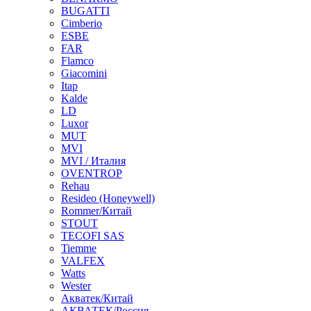
BUGATTI
Cimberio
ESBE
FAR
Flamco
Giacomini
Itap
Kalde
LD
Luxor
MUT
MVI
MVI / Италия
OVENTROP
Rehau
Resideo (Honeywell)
Rommer/Китай
STOUT
TECOFI SAS
Tiemme
VALFEX
Watts
Wester
Акватек/Китай
АКВАТЕК/Россия