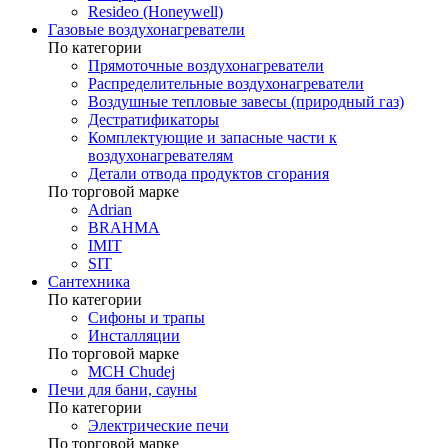
Resideo (Honeywell)
Газовые воздухонагреватели
По категории
Прямоточные воздухонагреватели
Распределительные воздухонагреватели
Воздушные тепловые завесы (природный газ)
Дестратификаторы
Комплектующие и запасные части к
воздухонагревателям
Детали отвода продуктов сгорания
По торговой марке
Adrian
BRAHMA
IMIT
SIT
Сантехника
По категории
Сифоны и трапы
Инсталляции
По торговой марке
MCH Chudej
Печи для бани, сауны
По категории
Электрические печи
По торговой марке