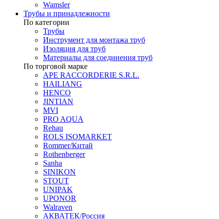
Wamsler
Трубы и принадлежности
По категории
Трубы
Инструмент для монтажа труб
Изоляция для труб
Материалы для соединения труб
По торговой марке
APE RACCORDERIE S.R.L.
HAILIANG
HENCO
JINTIAN
MVI
PRO AQUA
Rehau
ROLS ISOMARKET
Rommer/Китай
Rothenberger
Sanha
SINIKON
STOUT
UNIPAK
UPONOR
Walraven
АКВАТЕК/Россия