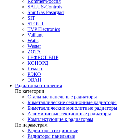
Rommer/Россия
SALUS-Controls
Shir Gas Pasargad
SIT
STOUT
TVP Electronics
Vaillant
Watts
Wester
ZOTA
ГЕФЕСТ ВПР
КОНОРД
Лемакс
РЭКО
ЭВАН
Радиаторы отопления
По категории
Стальные панельные радиаторы
Биметаллические секционные радиаторы
Биметаллические монолитные радиаторы
Алюминиевые секционные радиаторы
Комплектующие к радиаторам
По параметрам
Радиаторы секционные
Радиаторы панельные