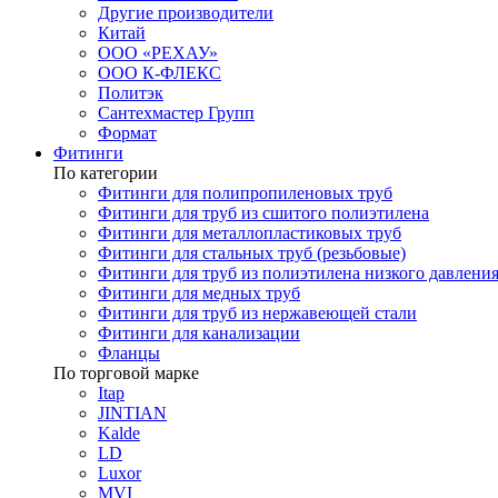
Другие производители
Китай
ООО «РЕХАУ»
ООО К-ФЛЕКС
Политэк
Сантехмастер Групп
Формат
Фитинги
По категории
Фитинги для полипропиленовых труб
Фитинги для труб из сшитого полиэтилена
Фитинги для металлопластиковых труб
Фитинги для стальных труб (резьбовые)
Фитинги для труб из полиэтилена низкого давлени
Фитинги для медных труб
Фитинги для труб из нержавеющей стали
Фитинги для канализации
Фланцы
По торговой марке
Itap
JINTIAN
Kalde
LD
Luxor
MVI