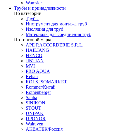
Wamsler
Трубы и принадлежности
По категории
Трубы
Инструмент для монтажа труб
Изоляция для труб
Материалы для соединения труб
По торговой марке
APE RACCORDERIE S.R.L.
HAILIANG
HENCO
JINTIAN
MVI
PRO AQUA
Rehau
ROLS ISOMARKET
Rommer/Китай
Rothenberger
Sanha
SINIKON
STOUT
UNIPAK
UPONOR
Walraven
АКВАТЕК/Россия