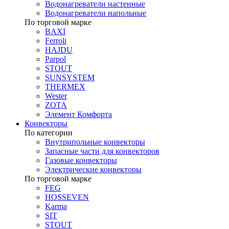
Водонагреватели настенные
Водонагреватели напольные
По торговой марке
BAXI
Ferroli
HAJDU
Parpol
STOUT
SUNSYSTEM
THERMEX
Wester
ZOTA
Элемент Комфорта
Конвекторы
По категории
Внутрипольные конвекторы
Запасные части для конвекторов
Газовые конвекторы
Электрические конвекторы
По торговой марке
FEG
HOSSEVEN
Karma
SIT
STOUT