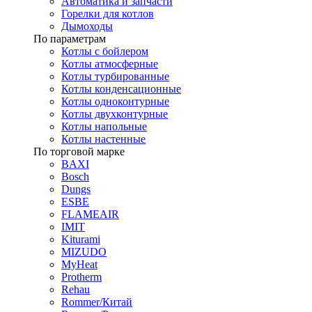
Автоматика и запчасти
Горелки для котлов
Дымоходы
По параметрам
Котлы с бойлером
Котлы атмосферные
Котлы турбированные
Котлы конденсационные
Котлы одноконтурные
Котлы двухконтурные
Котлы напольные
Котлы настенные
По торговой марке
BAXI
Bosch
Dungs
ESBE
FLAMEAIR
IMIT
Kiturami
MIZUDO
MyHeat
Protherm
Rehau
Rommer/Китай