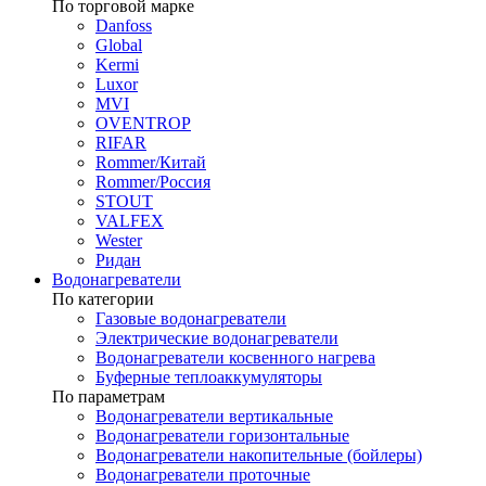
По торговой марке
Danfoss
Global
Kermi
Luxor
MVI
OVENTROP
RIFAR​
Rommer/Китай
Rommer/Россия
STOUT
VALFEX
Wester
Ридан
Водонагреватели
По категории
Газовые водонагреватели
Электрические водонагреватели
Водонагреватели косвенного нагрева
Буферные теплоаккумуляторы
По параметрам
Водонагреватели вертикальные
Водонагреватели горизонтальные
Водонагреватели накопительные (бойлеры)
Водонагреватели проточные