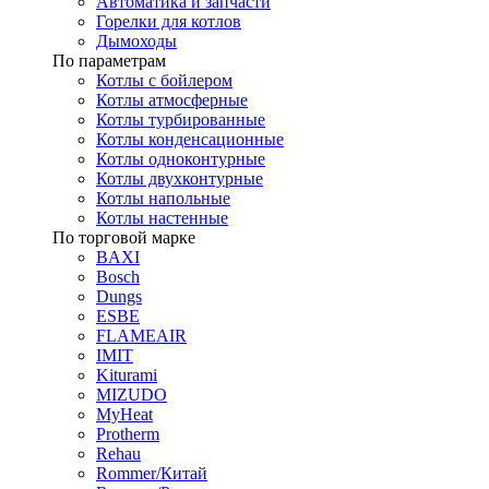
Автоматика и запчасти
Горелки для котлов
Дымоходы
По параметрам
Котлы с бойлером
Котлы атмосферные
Котлы турбированные
Котлы конденсационные
Котлы одноконтурные
Котлы двухконтурные
Котлы напольные
Котлы настенные
По торговой марке
BAXI
Bosch
Dungs
ESBE
FLAMEAIR
IMIT
Kiturami
MIZUDO
MyHeat
Protherm
Rehau
Rommer/Китай