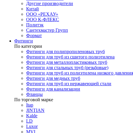
Другие производители
Китай
ООО «РЕХАУ»
ООО К-ФЛЕКС
Политэк
Сантехмастер Групп
Формат
Фитинги
По категории
Фитинги для полипропиленовых труб
Фитинги для труб из сшитого полиэтилена
Фитинги для металлопластиковых труб
Фитинги для стальных труб (резьбовые)
Фитинги для труб из полиэтилена низкого давлени
Фитинги для медных труб
Фитинги для труб из нержавеющей стали
Фитинги для канализации
Фланцы
По торговой марке
Itap
JINTIAN
Kalde
LD
Luxor
MVI