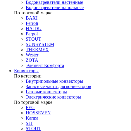
Водонагреватели настенные
Водонагреватели напольные
По торговой марке
BAXI
Ferroli
HAJDU
Parpol
STOUT
SUNSYSTEM
THERMEX
Wester
ZOTA
Элемент Комфорта
Конвекторы
По категории
Внутрипольные конвекторы
Запасные части для конвекторов
Газовые конвекторы
Электрические конвекторы
По торговой марке
FEG
HOSSEVEN
Karma
SIT
STOUT