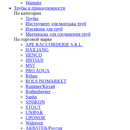
Wamsler
Трубы и принадлежности
По категории
Трубы
Инструмент для монтажа труб
Изоляция для труб
Материалы для соединения труб
По торговой марке
APE RACCORDERIE S.R.L.
HAILIANG
HENCO
JINTIAN
MVI
PRO AQUA
Rehau
ROLS ISOMARKET
Rommer/Китай
Rothenberger
Sanha
SINIKON
STOUT
UNIPAK
UPONOR
Walraven
АКВАТЕК/Россия