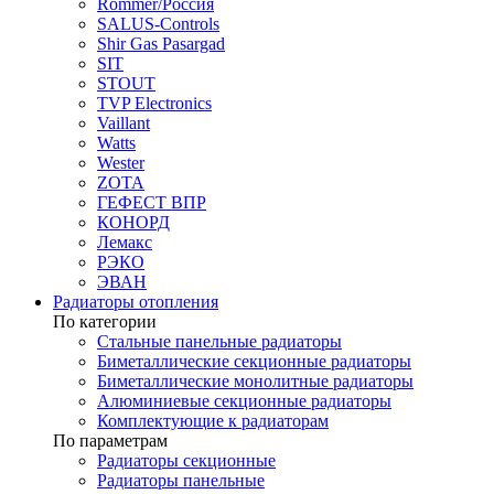
Rommer/Россия
SALUS-Controls
Shir Gas Pasargad
SIT
STOUT
TVP Electronics
Vaillant
Watts
Wester
ZOTA
ГЕФЕСТ ВПР
КОНОРД
Лемакс
РЭКО
ЭВАН
Радиаторы отопления
По категории
Стальные панельные радиаторы
Биметаллические секционные радиаторы
Биметаллические монолитные радиаторы
Алюминиевые секционные радиаторы
Комплектующие к радиаторам
По параметрам
Радиаторы секционные
Радиаторы панельные