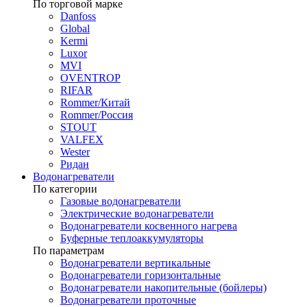
По торговой марке
Danfoss
Global
Kermi
Luxor
MVI
OVENTROP
RIFAR​
Rommer/Китай
Rommer/Россия
STOUT
VALFEX
Wester
Ридан
Водонагреватели
По категории
Газовые водонагреватели
Электрические водонагреватели
Водонагреватели косвенного нагрева
Буферные теплоаккумуляторы
По параметрам
Водонагреватели вертикальные
Водонагреватели горизонтальные
Водонагреватели накопительные (бойлеры)
Водонагреватели проточные