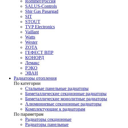
Rommer/Россия
SALUS-Controls
Shir Gas Pasargad
SIT
STOUT
TVP Electronics
Vaillant
Watts
Wester
ZOTA
ГЕФЕСТ ВПР
КОНОРД
Лемакс
РЭКО
ЭВАН
Радиаторы отопления
По категории
Стальные панельные радиаторы
Биметаллические секционные радиаторы
Биметаллические монолитные радиаторы
Алюминиевые секционные радиаторы
Комплектующие к радиаторам
По параметрам
Радиаторы секционные
Радиаторы панельные