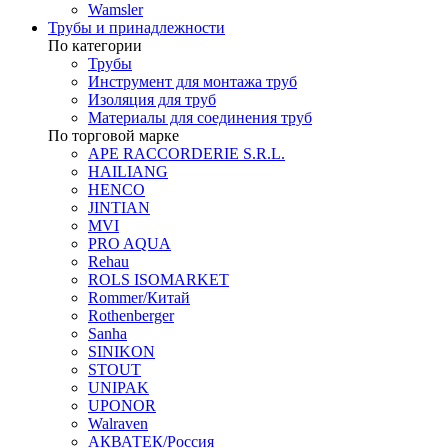
Wamsler
Трубы и принадлежности
По категории
Трубы
Инструмент для монтажа труб
Изоляция для труб
Материалы для соединения труб
По торговой марке
APE RACCORDERIE S.R.L.
HAILIANG
HENCO
JINTIAN
MVI
PRO AQUA
Rehau
ROLS ISOMARKET
Rommer/Китай
Rothenberger
Sanha
SINIKON
STOUT
UNIPAK
UPONOR
Walraven
АКВАТЕК/Россия