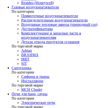
Resideo (Honeywell)
Газовые воздухонагреватели
По категории
Прямоточные воздухонагреватели
Распределительные воздухонагреватели
Воздушные тепловые завесы (природный газ)
Дестратификаторы
Комплектующие и запасные части к
воздухонагревателям
Детали отвода продуктов сгорания
По торговой марке
Adrian
BRAHMA
IMIT
SIT
Сантехника
По категории
Сифоны и трапы
Инсталляции
По торговой марке
MCH Chudej
Печи для бани, сауны
По категории
Электрические печи
По торговой марке