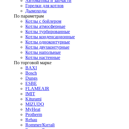
Автоматика и запчасти
Горелки для котлов
Дымоходы
По параметрам
Котлы с бойлером
Котлы атмосферные
Котлы турбированные
Котлы конденсационные
Котлы одноконтурные
Котлы двухконтурные
Котлы напольные
Котлы настенные
По торговой марке
BAXI
Bosch
Dungs
ESBE
FLAMEAIR
IMIT
Kiturami
MIZUDO
MyHeat
Protherm
Rehau
Rommer/Китай