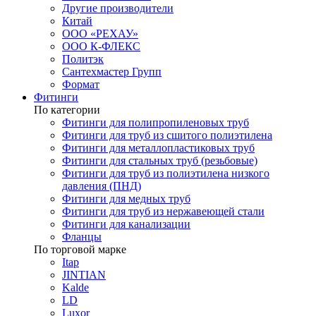
Другие производители
Китай
ООО «РЕХАУ»
ООО К-ФЛЕКС
Политэк
Сантехмастер Групп
Формат
Фитинги
По категории
Фитинги для полипропиленовых труб
Фитинги для труб из сшитого полиэтилена
Фитинги для металлопластиковых труб
Фитинги для стальных труб (резьбовые)
Фитинги для труб из полиэтилена низкого
давления (ПНД)
Фитинги для медных труб
Фитинги для труб из нержавеющей стали
Фитинги для канализации
Фланцы
По торговой марке
Itap
JINTIAN
Kalde
LD
Luxor