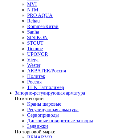
MVI
NTM
PRO AQUA
Rehau
Rommer/Китай
Sanha
SINIKON
STOUT
Tiemme
UPONOR
Viega
Wester
АКВАТЕК/Россия
Политэк
Россия
ТПК Татполимер
Запорно-регулирующая арматура
По категории
Краны шаровые
Регулирующая арматура
Сервоприводы
Дисковые поворотные затворы
Задвижки
По торговой марке
BENARMO