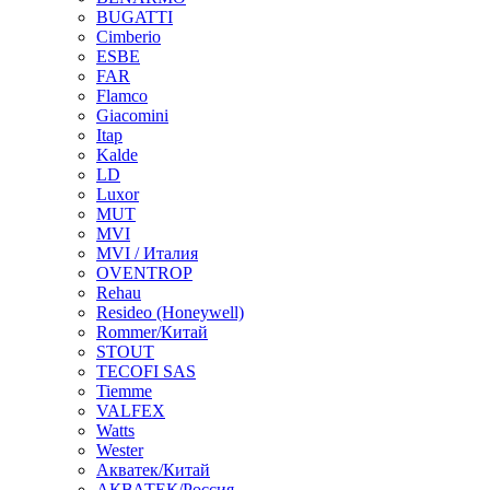
BUGATTI
Cimberio
ESBE
FAR
Flamco
Giacomini
Itap
Kalde
LD
Luxor
MUT
MVI
MVI / Италия
OVENTROP
Rehau
Resideo (Honeywell)
Rommer/Китай
STOUT
TECOFI SAS
Tiemme
VALFEX
Watts
Wester
Акватек/Китай
АКВАТЕК/Россия