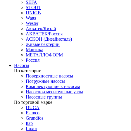
SEFA
STOUT
UNIGB
Watts
Wester
Акватек/Китай
АКВАТЕК/Россия
АСКОН (Дизайнсталь)
Живые бактерии
Мартика
МЕТАЛЛОФОРМ
Россия
Насосы
По категории
Поверхностные насосы
Погружные насосы
Комплектующие к насосам
Насосно-смесительные узлы
Насосные группы
По торговой марке
DUCA
Flamco
Grundfos
Itap
Luxor