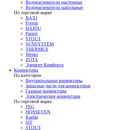
Водонагреватели настенные
Водонагреватели напольные
По торговой марке
BAXI
Ferroli
HAJDU
Parpol
STOUT
SUNSYSTEM
THERMEX
Wester
ZOTA
Элемент Комфорта
Конвекторы
По категории
Внутрипольные конвекторы
Запасные части для конвекторов
Газовые конвекторы
Электрические конвекторы
По торговой марке
FEG
HOSSEVEN
Karma
SIT
STOUT