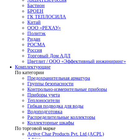
Бастион
БРОЕН
ГК ТЕПЛОСИЛА
Китай
ООО «РЕХАУ»
Политэк
Ридан
РОСМА
Россия
Торговый Дом АДЛ
Цветлит / ООО «Эффективный инжиниринг»
Комплектующие
По категории
Предохранительная арматура
Группы безопасности
Контрольно-измерительные приборы
Приборы учета
Теплоносители
Гибкая подводка для воды
Водоподготовка
Распределительные коллекторы
Коллекторные шкафы
По торговой марке
Active Char Products Pvt. Ltd (ACPL)