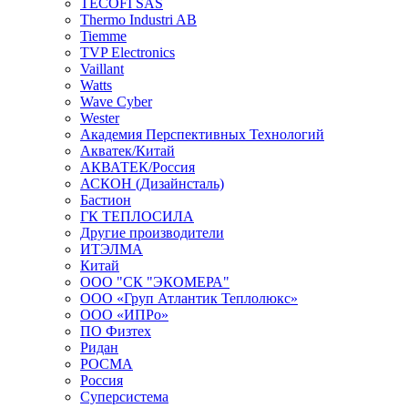
TECOFI SAS
Thermo Industri AB
Tiemme
TVP Electronics
Vaillant
Watts
Wave Cyber
Wester
Академия Перспективных Технологий
Акватек/Китай
АКВАТЕК/Россия
АСКОН (Дизайнсталь)
Бастион
ГК ТЕПЛОСИЛА
Другие производители
ИТЭЛМА
Китай
ООО "СК "ЭКОМЕРА"
ООО «Груп Атлантик Теплолюкс»
ООО «ИПРо»
ПО Физтех
Ридан
РОСМА
Россия
Суперсистема