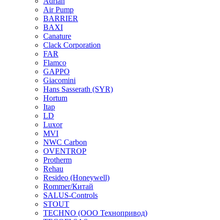
Adrian
Air Pump
BARRIER
BAXI
Canature
Clack Corporation
FAR
Flamco
GAPPO
Giacomini
Hans Sasserath (SYR)
Hortum
Itap
LD
Luxor
MVI
NWC Carbon
OVENTROP
Protherm
Rehau
Resideo (Honeywell)
Rommer/Китай
SALUS-Controls
STOUT
TECHNO (ООО Технопривод)