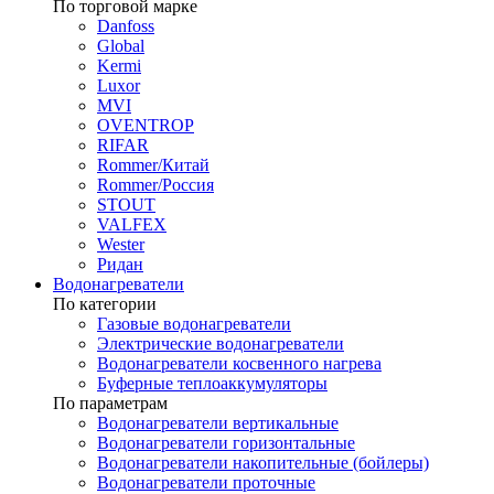
По торговой марке
Danfoss
Global
Kermi
Luxor
MVI
OVENTROP
RIFAR​
Rommer/Китай
Rommer/Россия
STOUT
VALFEX
Wester
Ридан
Водонагреватели
По категории
Газовые водонагреватели
Электрические водонагреватели
Водонагреватели косвенного нагрева
Буферные теплоаккумуляторы
По параметрам
Водонагреватели вертикальные
Водонагреватели горизонтальные
Водонагреватели накопительные (бойлеры)
Водонагреватели проточные