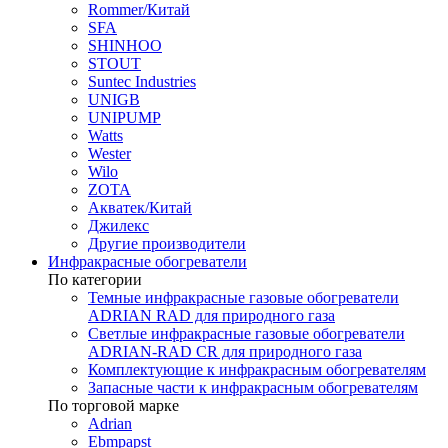
Rommer/Китай
SFA
SHINHOO
STOUT
Suntec Industries
UNIGB
UNIPUMP
Watts
Wester
Wilo
ZOTA
Акватек/Китай
Джилекс
Другие производители
Инфракрасные обогреватели
По категории
Темные инфракрасные газовые обогреватели
ADRIAN RAD для природного газа
Светлые инфракрасные газовые обогреватели
ADRIAN-RAD CR для природного газа
Комплектующие к инфракрасным обогревателям
Запасные части к инфракрасным обогревателям
По торговой марке
Adrian
Ebmpapst