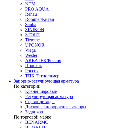
NTM
PRO AQUA
Rehau
Rommer/Китай
Sanha
SINIKON
STOUT
Tiemme
UPONOR
Viega
Wester
АКВАТЕК/Россия
Политэк
Россия
ТПК Татполимер
Запорно-регулирующая арматура
По категории
Краны шаровые
Регулирующая арматура
Сервоприводы
Дисковые поворотные затворы
Задвижки
По торговой марке
BENARMO
BUGATTI