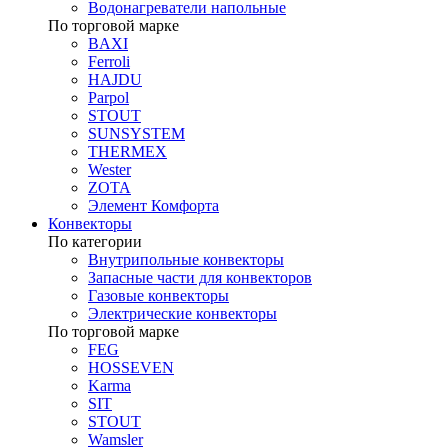
Водонагреватели напольные
По торговой марке
BAXI
Ferroli
HAJDU
Parpol
STOUT
SUNSYSTEM
THERMEX
Wester
ZOTA
Элемент Комфорта
Конвекторы
По категории
Внутрипольные конвекторы
Запасные части для конвекторов
Газовые конвекторы
Электрические конвекторы
По торговой марке
FEG
HOSSEVEN
Karma
SIT
STOUT
Wamsler