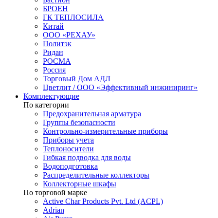
БРОЕН
ГК ТЕПЛОСИЛА
Китай
ООО «РЕХАУ»
Политэк
Ридан
РОСМА
Россия
Торговый Дом АДЛ
Цветлит / ООО «Эффективный инжиниринг»
Комплектующие
По категории
Предохранительная арматура
Группы безопасности
Контрольно-измерительные приборы
Приборы учета
Теплоносители
Гибкая подводка для воды
Водоподготовка
Распределительные коллекторы
Коллекторные шкафы
По торговой марке
Active Char Products Pvt. Ltd (ACPL)
Adrian