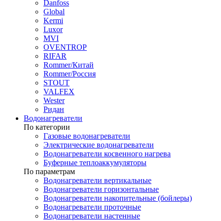
Danfoss
Global
Kermi
Luxor
MVI
OVENTROP
RIFAR​
Rommer/Китай
Rommer/Россия
STOUT
VALFEX
Wester
Ридан
Водонагреватели
По категории
Газовые водонагреватели
Электрические водонагреватели
Водонагреватели косвенного нагрева
Буферные теплоаккумуляторы
По параметрам
Водонагреватели вертикальные
Водонагреватели горизонтальные
Водонагреватели накопительные (бойлеры)
Водонагреватели проточные
Водонагреватели настенные