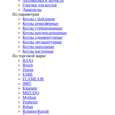
Автоматика и запчасти
Горелки для котлов
Дымоходы
По параметрам
Котлы с бойлером
Котлы атмосферные
Котлы турбированные
Котлы конденсационные
Котлы одноконтурные
Котлы двухконтурные
Котлы напольные
Котлы настенные
По торговой марке
BAXI
Bosch
Dungs
ESBE
FLAMEAIR
IMIT
Kiturami
MIZUDO
MyHeat
Protherm
Rehau
Rommer/Китай