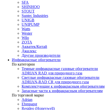
SFA
SHINHOO
STOUT
Suntec Industries
UNIGB
UNIPUMP
Watts
Wester
Wilo
ZOTA
Акватек/Китай
Джилекс
Другие производители
Инфракрасные обогреватели
По категории
Темные инфракрасные газовые обогреватели
ADRIAN RAD для природного газа
Светлые инфракрасные газовые обогреватели
ADRIAN-RAD CR для природного газа
Комплектующие к инфракрасным обогревателям
Запасные части к инфракрасным обогревателям
По торговой марке
Adrian
Ebmpapst
Resideo (Honeywell)