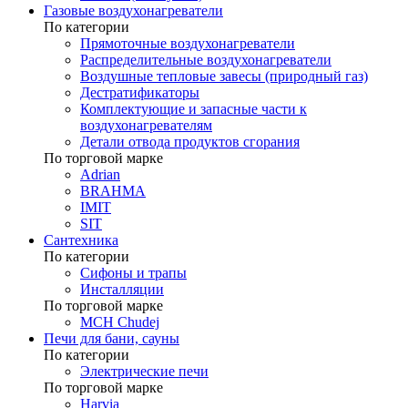
Газовые воздухонагреватели
По категории
Прямоточные воздухонагреватели
Распределительные воздухонагреватели
Воздушные тепловые завесы (природный газ)
Дестратификаторы
Комплектующие и запасные части к
воздухонагревателям
Детали отвода продуктов сгорания
По торговой марке
Adrian
BRAHMA
IMIT
SIT
Сантехника
По категории
Сифоны и трапы
Инсталляции
По торговой марке
MCH Chudej
Печи для бани, сауны
По категории
Электрические печи
По торговой марке
Harvia