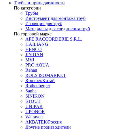
Трубы и принадлежности
По категории
Трубы
Инструмент для монтажа труб
Изоляция для труб
Материалы для соединения труб
По торговой марке
APE RACCORDERIE S.R.L.
HAILIANG
HENCO
JINTIAN
MVI
PRO AQUA
Rehau
ROLS ISOMARKET
Rommer/Китай
Rothenberger
Sanha
SINIKON
STOUT
UNIPAK
UPONOR
Walraven
АКВАТЕК/Россия
Другие производители