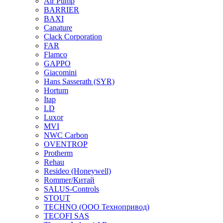
Air Pump
BARRIER
BAXI
Canature
Clack Corporation
FAR
Flamco
GAPPO
Giacomini
Hans Sasserath (SYR)
Hortum
Itap
LD
Luxor
MVI
NWC Carbon
OVENTROP
Protherm
Rehau
Resideo (Honeywell)
Rommer/Китай
SALUS-Controls
STOUT
TECHNO (ООО Технопривод)
TECOFI SAS