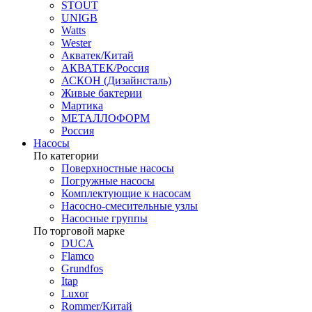
STOUT
UNIGB
Watts
Wester
Акватек/Китай
АКВАТЕК/Россия
АСКОН (Дизайнсталь)
Живые бактерии
Мартика
МЕТАЛЛОФОРМ
Россия
Насосы
По категории
Поверхностные насосы
Погружные насосы
Комплектующие к насосам
Насосно-смесительные узлы
Насосные группы
По торговой марке
DUCA
Flamco
Grundfos
Itap
Luxor
Rommer/Китай