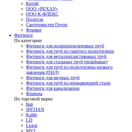
Китай
ООО «РЕХАУ»
ООО К-ФЛЕКС
Политэк
Сантехмастер Групп
Формат
Фитинги
По категории
Фитинги для полипропиленовых труб
Фитинги для труб из сшитого полиэтилена
Фитинги для металлопластиковых труб
Фитинги для стальных труб (резьбовые)
Фитинги для труб из полиэтилена низкого
давления (ПНД)
Фитинги для медных труб
Фитинги для труб из нержавеющей стали
Фитинги для канализации
Фланцы
По торговой марке
Itap
JINTIAN
Kalde
LD
Luxor
MVI