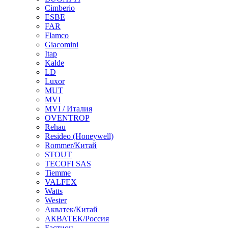
Cimberio
ESBE
FAR
Flamco
Giacomini
Itap
Kalde
LD
Luxor
MUT
MVI
MVI / Италия
OVENTROP
Rehau
Resideo (Honeywell)
Rommer/Китай
STOUT
TECOFI SAS
Tiemme
VALFEX
Watts
Wester
Акватек/Китай
АКВАТЕК/Россия
Бастион