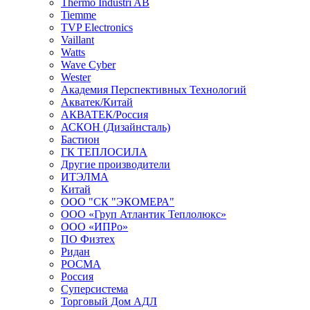
Thermo Industri AB
Tiemme
TVP Electronics
Vaillant
Watts
Wave Cyber
Wester
Академия Перспективных Технологий
Акватек/Китай
АКВАТЕК/Россия
АСКОН (Дизайнсталь)
Бастион
ГК ТЕПЛОСИЛА
Другие производители
ИТЭЛМА
Китай
ООО "СК "ЭКОМЕРА"
ООО «Груп Атлантик Теплолюкс»
ООО «ИПРо»
ПО Физтех
Ридан
РОСМА
Россия
Суперсистема
Торговый Дом АДЛ